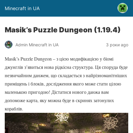
Minecraft in UA
Masik’s Puzzle Dungeon (1.19.4)
Admin Minecraft in UA
3 роки ago
Masik’s Puzzle Dungeon – з цією модифікацією у біомі
джунглів з’явиться нова рідкісна структура. Ця споруда буде
незвичайним данжем, що складається з найрізноманітніших
приміщень і блоків, дослідження якого може стати цілою
маленькою пригодою! Дістатися нового данжа вам
допоможе карта, яку можна буде в скринях затонулих
кораблів.