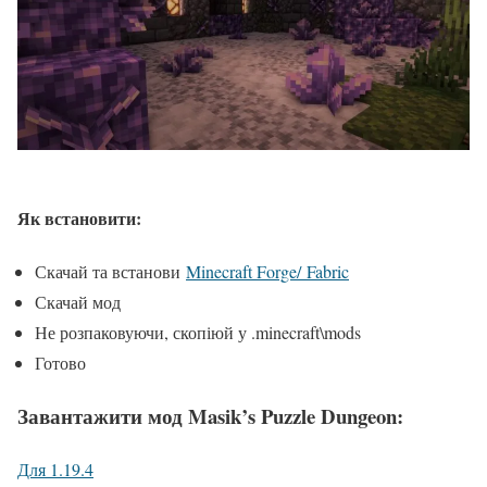
Як встановити:
Скачай та встанови
Minecraft Forge/
Fabric
Скачай мод
Не розпаковуючи, скопіюй у .minecraft\mods
Готово
Завантажити мод Masik’s Puzzle Dungeon
:
Для 1.19.4