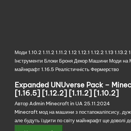
Опубліковано
Моди
1.10.2
1.11.2
1.11.2
1.12
1.12.1
1.12.2
1.13
1.13.2
1
у
Інструменти
Блоки
Броня
Декор
Машини
Моди на 
майнкрафт 1.16.5
Реалістичність
Фермерство
Expanded UNUverse Pack – Minec
[1.16.5] [1.12.2] [1.11.2] [1.10.2]
Опубліковано
Автор
Admin Minecraft in UA
25.11.2024
Minecraft мод на машини з постапокаліпсису, дуже 
але будуть їздити по світу майнкрафт ще доволі д