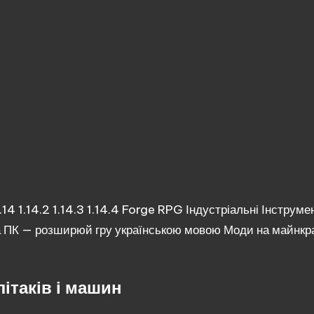
.14
1.14.2
1.14.3
1.14.4
Forge
RPG
Індустріальні
Інструме
а ПК — розширюй гру українською мовою
Моди на майнкра
ітаків і машин