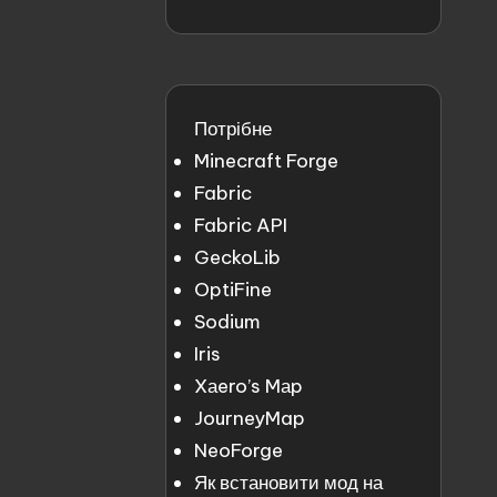
Потрібне
Minecraft Forge
Fabric
Fabric API
GeckoLib
OptiFine
Sodium
Iris
Xаero’s Mаp
JourneyMap
NeoForge
Як встановити мод на