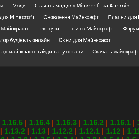
на
Моди
Скачать мод для Minecraft на Android
 для Minecraft
Оновлення Майнкрафт
Плагіни для
и Майнкрафт
Текстури
Чіти на Майнкрафт
Фору
тор будівель онлайн
Скіни для Майнкрафт
кції майнкрафт: гайди та туторіали
Скачать майнкрафт
1.16.5
|
1.16.4
|
1.16.3
|
1.16.2
|
1.16.1
|
|
1.13.2
|
1.13
|
1.12.2
|
1.12.1
|
1.12
|
1.1