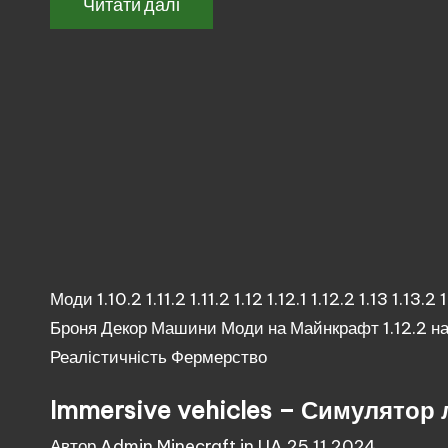
Читати далі
Опубліковано
Моди
1.10.2
1.11.2
1.11.2
1.12
1.12.1
1.12.2
1.13
1.13.2
1
у
Броня
Декор
Машини
Моди на Майнкрафт 1.12.2 н
Реалістичність
Фермерство
Immersive vehicles – Симулятор л
Опубліковано
Автор
Admin Minecraft in UA
25.11.2024