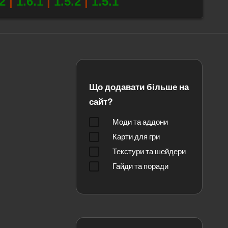
.2
|
1.6.1
|
1.5.2
|
1.5.1
Що додавати більше на
сайт?
Моди та аддони
Карти для гри
Текстури та шейдери
Гайди та поради