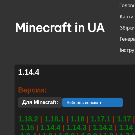
Голов
Перейти
Карти
Minecraft in UA
до
Збірк
вмісту
Генера
Безкоштовні
свіжі
Інстру
моди
на
1.14.4
Майнкрафт:
моби,
Версии:
зброя,
техніка,
Для Minecraft:
Виберіть версію ▾
магія.
1.18.2
|
1.18.1
|
1.18
|
1.17.1
|
1.17
|
Завантажуй
1.15
|
1.14.4
|
1.14.3
|
1.14.2
|
1.14
моди