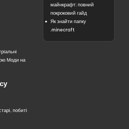
майнкрафт: повний
покроковий гайд
Як знайти папку
.minecraft
тріальні
вою
Моди на
су
тарі, побиті