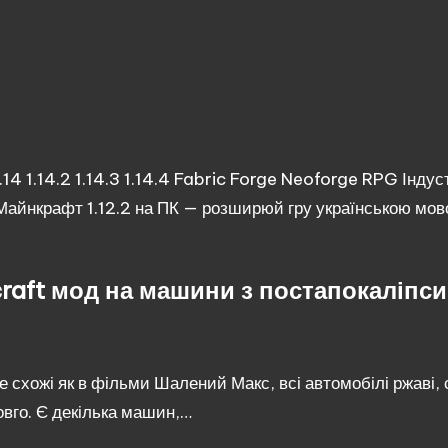
.14
1.14.2
1.14.3
1.14.4
Fabric
Forge
Neoforge
RPG
Індус
Майнкрафт 1.12.2 на ПК — розширюй гру українською мо
raft мод на машини з постапокаліпси
схожі як в фільми Шалений Макс, всі автомобілі ржаві, с
овго. Є декілька машин,…