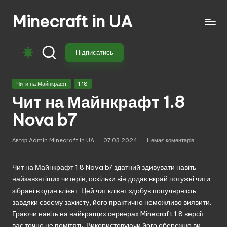
Minecraft in UA
Перейти
до
Безкоштовні
вмісту
свіжі
Підписатись
моди
на
Опубліковано
Майнкрафт:
Чити на Майнкрафт
1.18
у
моби,
Чит на Майнкрафт 1.8
зброя,
Nova b7
техніка,
магія.
Автор
Admin Minecraft in UA
07.03.2024
Немає коментарів
Завантажуй
Опубліковано
моди
для
Чит на Майнкрафт 1.8 Nova b7 здатний здивувати навіть
Minecraft
найзавзятіших читерів, оскільки він додає вкрай потужні чити
з
зібрані в один клієнт. Цей чит клієнт здобув популярність
перекладом,
завдяки своєму захисту, його практично неможливо виявити.
оновленнями
Граючи навіть на найкращих серверах Minecraft 1.8 версії
та
вас точно не помітять. Використовуючи його обережно ви