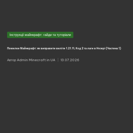
Опубліковано
Інструкції майнкрафт: гайди та туторіали
у
Помилки Майнкрафт: як виправити виліти 1.21.11, Код 2 та лаги в Незері (Частина 1)
Автор
Admin Minecraft in UA
13.07.2026
Опубліковано