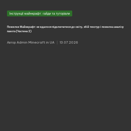
Опубліковано
Інструкції майнкрафт: гайди та туторіали
у
Помилки Майнкрафт: не вдалося підключитися до світу, збій текстур і помилка аналізу
пакета (Частина 2)
Автор
Admin Minecraft in UA
13.07.2026
Опубліковано