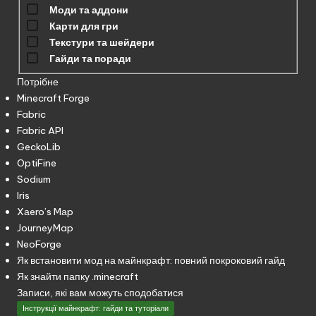
Моди та аддони
Карти для гри
Текстури та шейдери
Гайди та поради
Потрібне
Minecraft Forge
Fabric
Fabric API
GeckoLib
OptiFine
Sodium
Iris
Xаero’s Mаp
JourneyMap
NeoForge
Як встановити мод на майнкрафт: повний покроковий гайд
Як знайти папку .minecraft
Записи, які вам можуть сподобатися
Опубліковано
Інструкції майнкрафт: гайди та туторіали