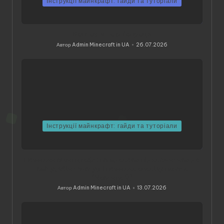
Інструкції майнкрафт: гайди та туторіали
Контакти та співпраця
Автор
Admin Minecraft in UA
26.07.2026
Опубліковано
Інструкції майнкрафт: гайди та туторіали
Помилки Майнкрафт: не вдалося підключитися до
світу, збій текстур і помилка аналізу пакета
(Частина 2)
Автор
Admin Minecraft in UA
13.07.2026
Опубліковано