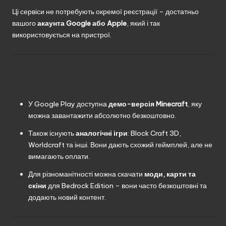
Ці сервіси не потребують окремої реєстрації – достатньо
вашого
акаунта Google або Apple
, який і так
використовується на пристрої.
Чи можна скачати Minecraft PE
безкоштовно?
У Google Play доступна
демо-версія Minecraft
, яку
можна завантажити абсолютно безкоштовно.
Також існують
аналогічні ігри
: Block Craft 3D,
Worldcraft та інші. Вони дають схожий геймплей, але не
вимагають оплати.
Для різноманітності можна скачати
моди, карти та
скіни
для Bedrock Edition – вони часто безкоштовні та
додають новий контент.