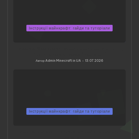
Інструкції майнкрафт: гайди та туторіали
Помилки Майнкрафт: як виправити виліти 1.21.11,
Код 2 та лаги в Незері (Частина 1)
Автор
Admin Minecraft in UA
13.07.2026
Опубліковано
Інструкції майнкрафт: гайди та туторіали
Чому не працює TLauncher в Україні та чим його
замінити