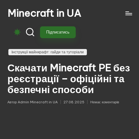
Minecraft in UA
Перейти
до
Безкоштовні
вмісту
свіжі
Підписатись
моди
на
Майнкрафт:
Інструкції майнкрафт: гайди та туторіали
моби,
Скачати Minecraft PE без
зброя,
техніка,
реєстрації – офіційні та
магія.
безпечні способи
Завантажуй
моди
для
Автор
Admin Minecraft in UA
27.08.2025
Немає коментарів
Опубліковано
Minecraft
з
перекладом,
оновленнями
та