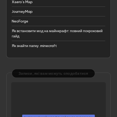
Xаero’s Mаp
JourneyMap
NeoForge
Як встановити мод на майнкрафт: повний покроковий
гайд
Як знайти папку .minecraft
Записи, які вам можуть сподобатися