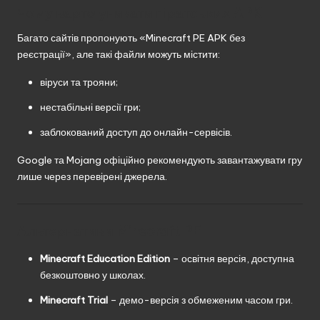
Чому варто уникати піратських APK
Багато сайтів пропонують «Minecraft PE APK без
реєстрації», але такі файли можуть містити:
віруси та трояни;
нестабільні версії гри;
заблокований доступ до онлайн-сервісів.
Google та Mojang офіційно рекомендують завантажувати гру
лише через перевірені джерела.
Альтернативи Minecraft PE
Minecraft Education Edition
– освітня версія, доступна
безкоштовно у школах.
Minecraft Trial
– демо-версія з обмеженим часом гри.