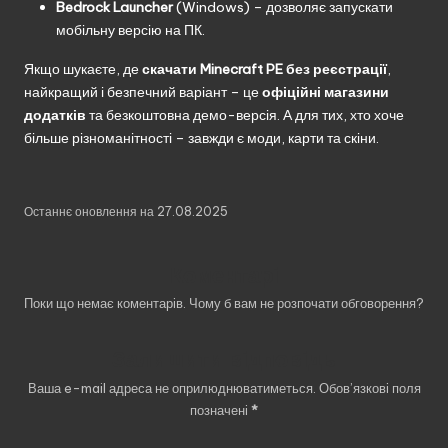
Bedrock Launcher
(Windows) – дозволяє запускати
мобільну версію на ПК.
Якщо шукаєте, де
скачати Minecraft PE без реєстрації
,
найкращий і безпечний варіант – це
офіційні магазини
додатків
та безкоштовна демо-версія. А для тих, хто хоче
більше різноманітності – завжди є моди, карти та скіни.
Останнє оновлення на 27.08.2025
Коментарі
Поки що немає коментарів. Чому б вам не розпочати обговорення?
Залишити відповідь
Ваша e-mail адреса не оприлюднюватиметься.
Обов’язкові поля
позначені
*