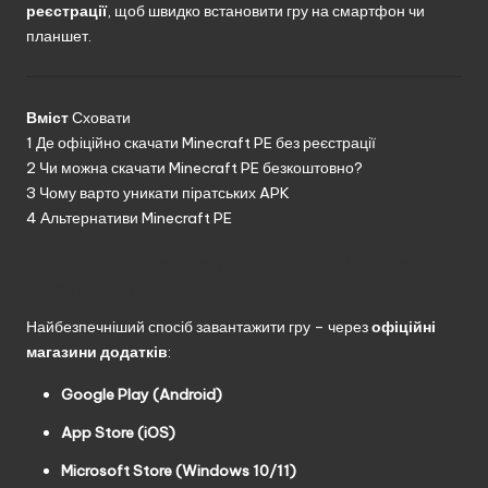
реєстрації
, щоб швидко встановити гру на смартфон чи
планшет.
Вміст
Сховати
1
Де офіційно скачати Minecraft PE без реєстрації
2
Чи можна скачати Minecraft PE безкоштовно?
3
Чому варто уникати піратських APK
4
Альтернативи Minecraft PE
Де офіційно скачати Minecraft PE без
реєстрації
Найбезпечніший спосіб завантажити гру – через
офіційні
магазини додатків
:
Google Play (Android)
App Store (iOS)
Microsoft Store (Windows 10/11)