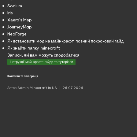
Sodium
Iris
Xаero’s Mаp
JourneyMap
NeoForge
Як встановити мод на майнкрафт: повний покроковий гайд
Як знайти папку .minecraft
Записи, які вам можуть сподобатися
Опубліковано
Інструкції майнкрафт: гайди та туторіали
у
Контакти та співпраця
Автор
Admin Minecraft in UA
26.07.2026
Опубліковано