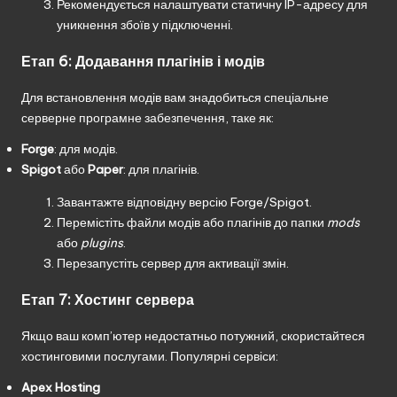
Рекомендується налаштувати статичну IP-адресу для
уникнення збоїв у підключенні.
Етап 6: Додавання плагінів і модів
Для встановлення модів вам знадобиться спеціальне
серверне програмне забезпечення, таке як:
Forge
: для модів.
Spigot
або
Paper
: для плагінів.
Завантажте відповідну версію Forge/Spigot.
Перемістіть файли модів або плагінів до папки
mods
або
plugins
.
Перезапустіть сервер для активації змін.
Етап 7: Хостинг сервера
Якщо ваш комп’ютер недостатньо потужний, скористайтеся
хостинговими послугами. Популярні сервіси:
Apex Hosting