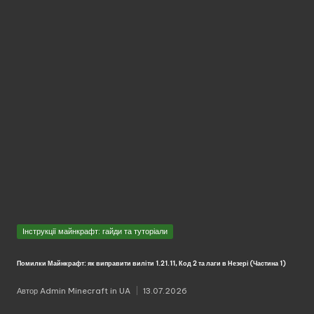
Опубліковано
Інструкції майнкрафт: гайди та туторіали
у
Помилки Майнкрафт: як виправити виліти 1.21.11, Код 2 та лаги в Незері (Частина 1)
Автор
Admin Minecraft in UA
13.07.2026
Опубліковано