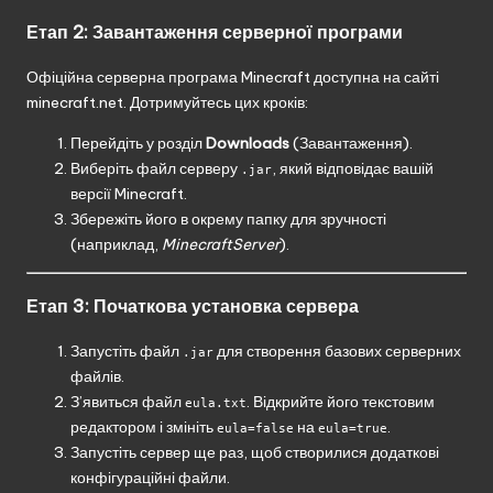
Етап 2: Завантаження серверної програми
Офіційна серверна програма Minecraft доступна на сайті
minecraft.net
. Дотримуйтесь цих кроків:
Перейдіть у розділ
Downloads
(Завантаження).
Виберіть файл серверу
, який відповідає вашій
.jar
версії Minecraft.
Збережіть його в окрему папку для зручності
(наприклад,
MinecraftServer
).
Етап 3: Початкова установка сервера
Запустіть файл
для створення базових серверних
.jar
файлів.
З’явиться файл
. Відкрийте його текстовим
eula.txt
редактором і змініть
на
.
eula=false
eula=true
Запустіть сервер ще раз, щоб створилися додаткові
конфігураційні файли.