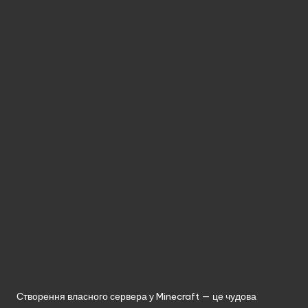
без
реєстрації.
Створення власного сервера у Minecraft — це чудова