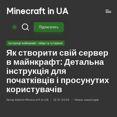
Minecraft in UA
Перейти
до
Безкоштовні
вмісту
свіжі
Підписатись
моди
на
Опубліковано
Майнкрафт:
Інструкції майнкрафт: гайди та туторіали
у
моби,
Як створити свій сервер
зброя,
в майнкрафт: Детальна
техніка,
магія.
інструкція для
Завантажуй
початківців і просунутих
моди
для
користувачів
Minecraft
з
Автор
Admin Minecraft in UA
12.01.2025
Немає коментарів
Опубліковано
перекладом,
оновленнями
та