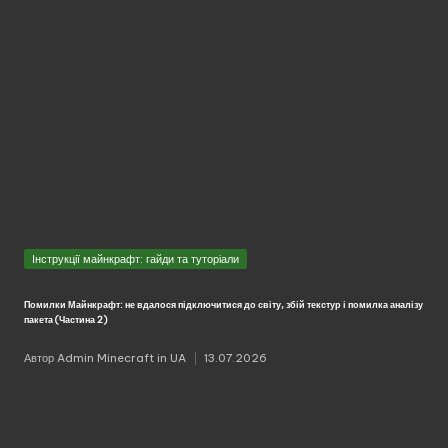
Опубліковано
Інструкції майнкрафт: гайди та туторіали
у
Помилки Майнкрафт: не вдалося підключитися до світу, збій текстур і помилка аналізу
пакета (Частина 2)
Автор
Admin Minecraft in UA
13.07.2026
Опубліковано