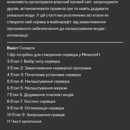
можливість організувати власний ігровий світ, запрошувати
друзів, встановлювати правила гри та навіть додавати
унікальні моди. У цій статті ми розглянемо всі етапи як
створити свій сервер в майнкрафт: від завантаження
програмного забезпечення до налаштування модів і
оптимізації.
Вміст
Сховати
1
Що потрібно для створення сервера у Minecraft
2
Етап 1: Вибір типу сервера
3
Етап 2: Завантаження серверної програми
4
Етап 3: Початкова установка сервера
5
Етап 4: Налаштування сервера
6
Етап 5: Налаштування мережі
7
Етап 6: Додавання плагінів і модів
8
Етап 7: Хостинг сервера
9
Етап 8: Оптимізація сервера
10
Етап 9: Запрошення гравців
11
Часті запитання