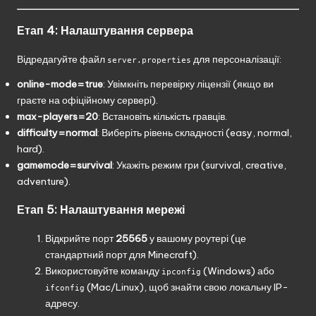
Етап 4: Налаштування сервера
Відредагуйте файл
для персоналізації:
server.properties
online-mode=true
: Увімкніть перевірку ліцензії (якщо ви
граєте на офіційному сервері).
max-players=20
: Встановіть кількість гравців.
difficulty=normal
: Виберіть рівень складності (easy, normal,
hard).
gamemode=survival
: Укажіть режим гри (survival, creative,
adventure).
Етап 5: Налаштування мережі
Відкрийте порт
25565
у вашому роутері (це
стандартний порт для Minecraft).
Використовуйте команду
(Windows) або
ipconfig
(Mac/Linux), щоб знайти свою локальну IP-
ifconfig
адресу.