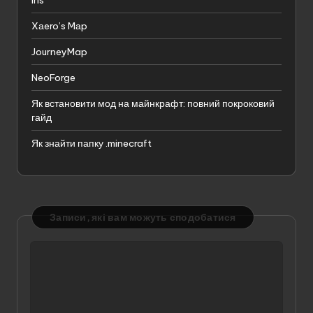
Xаero’s Mаp
JourneyMap
NeoForge
Як встановити мод на майнкрафт: повний покроковий
гайд
Як знайти папку .minecraft
Записи, які вам можуть сподобатися