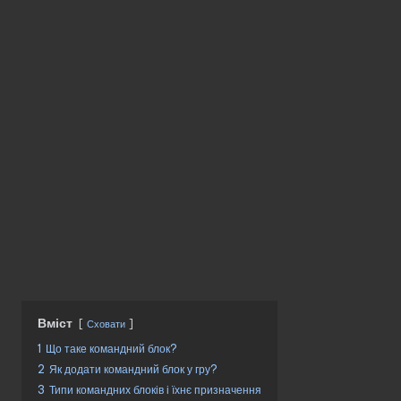
без
реєстрації.
Вміст
Сховати
1
Що таке командний блок?
2
Як додати командний блок у гру?
3
Типи командних блоків і їхнє призначення