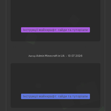
Інструкції майнкрафт: гайди та туторіали
Помилки Майнкрафт: як виправити виліти 1.21.11,
Код 2 та лаги в Незері (Частина 1)
Автор
Admin Minecraft in UA
13.07.2026
Опубліковано
Інструкції майнкрафт: гайди та туторіали