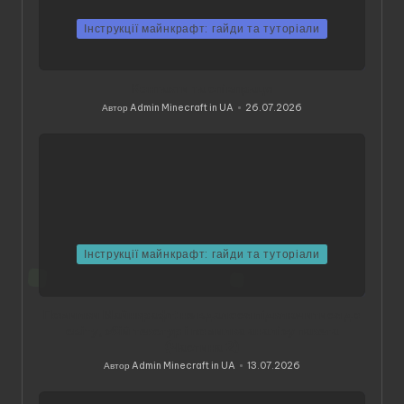
Інструкції майнкрафт: гайди та туторіали
Контакти та співпраця
Автор
Admin Minecraft in UA
26.07.2026
Опубліковано
Інструкції майнкрафт: гайди та туторіали
Помилки Майнкрафт: не вдалося підключитися до
світу, збій текстур і помилка аналізу пакета
(Частина 2)
Автор
Admin Minecraft in UA
13.07.2026
Опубліковано