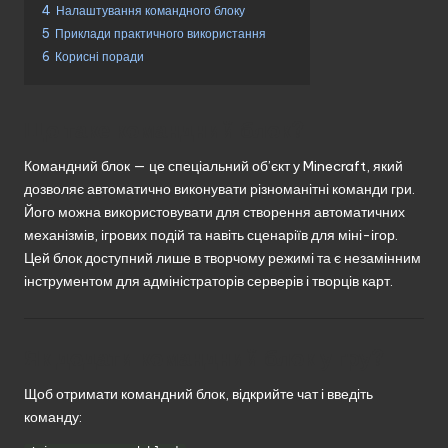
4
Налаштування командного блоку
5
Приклади практичного використання
6
Корисні поради
Що таке командний блок?
Командний блок — це спеціальний об’єкт у Minecraft, який
дозволяє автоматично виконувати різноманітні команди гри.
Його можна використовувати для створення автоматичних
механізмів, ігрових подій та навіть сценаріїв для міні-ігор.
Цей блок доступний лише в творчому режимі та є незамінним
інструментом для адміністраторів серверів і творців карт.
Як додати командний блок у гру?
Щоб отримати командний блок, відкрийте чат і введіть
команду: