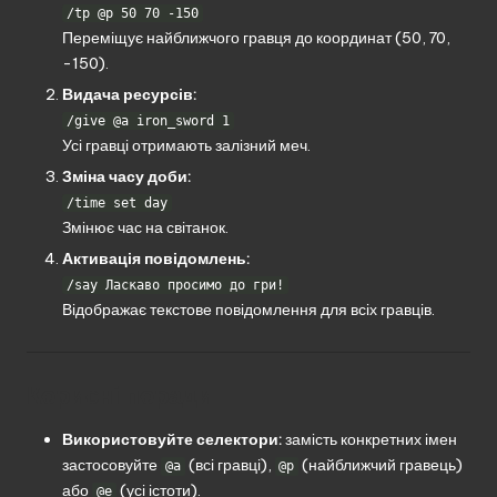
/tp @p 50 70 -150
Переміщує найближчого гравця до координат (50, 70,
-150).
Видача ресурсів:
/give @a iron_sword 1
Усі гравці отримають залізний меч.
Зміна часу доби:
/time set day
Змінює час на світанок.
Активація повідомлень:
/say Ласкаво просимо до гри!
Відображає текстове повідомлення для всіх гравців.
Корисні поради
Використовуйте селектори:
замість конкретних імен
застосовуйте
(всі гравці),
(найближчий гравець)
@a
@p
або
(усі істоти).
@e