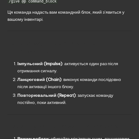
/give @p command_block
Ця команда надасть вам командний блок, який з’явиться у
вашому інвентарі.
Типи командних блоків і їхнє
призначення
Імпульсний (Impulse)
: активується один раз після
отримання сигналу.
Ланцюговий (Chain)
: виконує команди послідовно
після активації іншого блоку.
Повторювальний (Repeat)
: запускає команду
постійно, поки активний.
Налаштування командного блоку
Режим роботи:
обирайте між імпульсним, ланцюговим