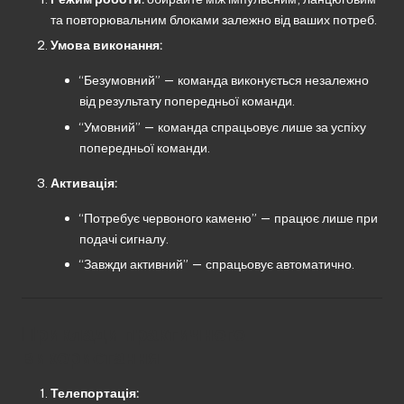
та повторювальним блоками залежно від ваших потреб.
Умова виконання:
“Безумовний” — команда виконується незалежно
від результату попередньої команди.
“Умовний” — команда спрацьовує лише за успіху
попередньої команди.
Активація:
“Потребує червоного каменю” — працює лише при
подачі сигналу.
“Завжди активний” — спрацьовує автоматично.
Приклади практичного
використання
Телепортація: