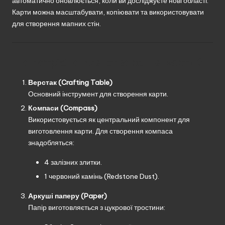
автоматично оновлюється, коли ви досліджуєте нові області.
Карти можна масштабувати, копіювати та використовувати
для створення мапних стін.
Що потрібно для створення карти?
Верстак (Crafting Table)
Основний інструмент для створення карти.
Компаси (Compass)
Використовується як центральний компонент для
виготовлення карти. Для створення компаса
знадобляться:
4 залізних злитки.
1 червоний камінь (Redstone Dust).
Аркуші паперу (Paper)
Папір виготовляється з цукрової тростини: