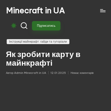
Minecraft in UA
Перейти
до
Безкоштовні
вмісту
свіжі
Підписатись
моди
на
Майнкрафт:
Інструкції майнкрафт: гайди та туторіали
моби,
Як зробити карту в
зброя,
техніка,
майнкрафті
магія.
Завантажуй
Автор
Admin Minecraft in UA
12.01.2025
Немає коментарів
Опубліковано
моди
для
Minecraft
з
перекладом,
оновленнями
та