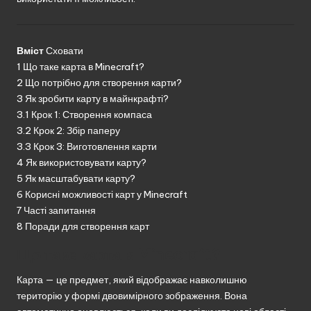
Вміст
Сховати
1
Що таке карта в Minecraft?
2
Що потрібно для створення карти?
3
Як зробити карту в майнкрафті?
3.1
Крок 1: Створення компаса
3.2
Крок 2: Збір паперу
3.3
Крок 3: Виготовлення карти
4
Як використовувати карту?
5
Як масштабувати карту?
6
Корисні можливості карт у Minecraft
7
Часті запитання
8
Поради для створення карт
Що таке карта в Minecraft?
Карта — це предмет, який відображає навколишню
територію у формі двовимірного зображення. Вона