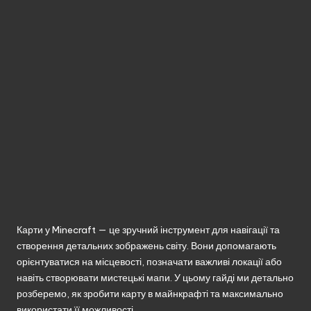
без
реєстрації.
Карти у Minecraft — це зручний інструмент для навігації та
створення детальних зображень світу. Вони допомагають
орієнтуватися на місцевості, позначати важливі локації або
навіть створювати мистецькі мапи. У цьому гайді ми детально
розберемо, як зробити карту в майнкрафті та максимально
використати її можливості.