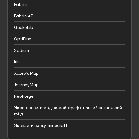
Fabric
Fabric API
GeckoLib
OptiFine
Sodium
Iris
Xаero’s Mаp
JourneyMap
NeoForge
Як встановити мод на майнкрафт: повний покроковий
гайд
Як знайти папку .minecraft