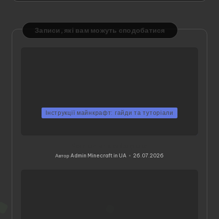
Записи, які вам можуть сподобатися
Інструкції майнкрафт: гайди та туторіали
Контакти та співпраця
Автор
Admin Minecraft in UA
26.07.2026
Опубліковано