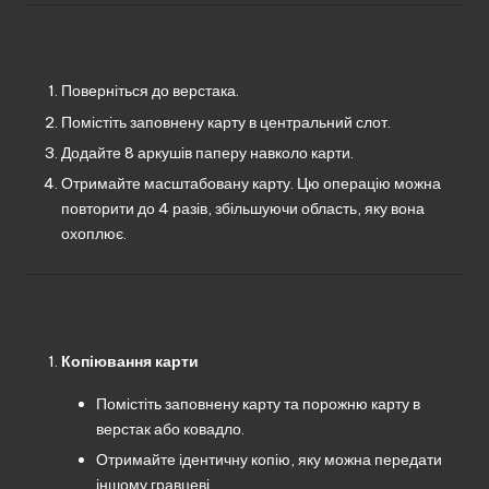
Як масштабувати карту?
Поверніться до верстака.
Помістіть заповнену карту в центральний слот.
Додайте 8 аркушів паперу навколо карти.
Отримайте масштабовану карту. Цю операцію можна
повторити до 4 разів, збільшуючи область, яку вона
охоплює.
Корисні можливості карт у Minecraft
Копіювання карти
Помістіть заповнену карту та порожню карту в
верстак або ковадло.
Отримайте ідентичну копію, яку можна передати
іншому гравцеві.