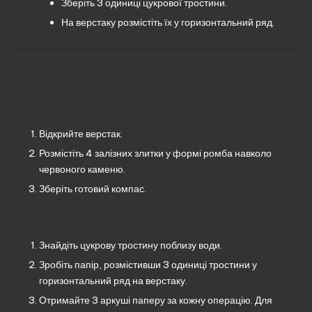
Зберіть 3 одиниці цукрової тростини.
На верстаку розмістіть їх у горизонтальний ряд.
Як зробити карту в майнкрафті?
Крок 1: Створення компаса
Відкрийте верстак.
Розмістіть 4 залізних злитки у формі ромба навколо
червоного каменю.
Зберіть готовий компас.
Крок 2: Збір паперу
Знайдіть цукрову тростину поблизу води.
Зробіть папір, розмістивши 3 одиниці тростини у
горизонтальний ряд на верстаку.
Отримайте 3 аркуші паперу за кожну операцію. Для