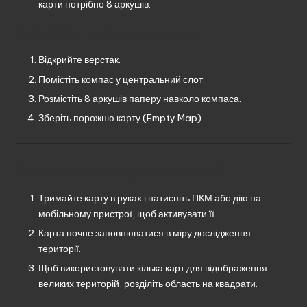
карти потрібно 8 аркушів.
Крок 3: Виготовлення карти
Відкрийте верстак.
Помістіть компас у центральний слот.
Розмістіть 8 аркушів паперу навколо компаса.
Зберіть порожню карту (Empty Map).
Як використовувати карту?
Тримайте карту в руках і натисніть ПКМ або дію на
мобільному пристрої, щоб активувати її.
Карта почне заповнюватися в міру дослідження
території.
Щоб використовувати кілька карт для відображення
великих територій, розділіть область на квадрати.