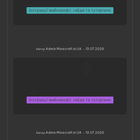
Інструкції майнкрафт: гайди та туторіали
Помилки Майнкрафт: не вдалося підключитися до
світу, збій текстур і помилка аналізу пакета
(Частина 2)
Автор
Admin Minecraft in UA
13.07.2026
Опубліковано
Інструкції майнкрафт: гайди та туторіали
Помилки Майнкрафт: як виправити виліти 1.21.11,
Код 2 та лаги в Незері (Частина 1)
Автор
Admin Minecraft in UA
13.07.2026
Опубліковано