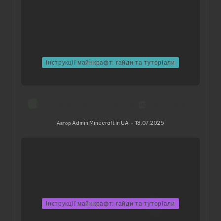
Інструкції майнкрафт: гайди та туторіали
Помилки Майнкрафт: не вдалося підключитися до
світу, збій текстур і помилка аналізу пакета
(Частина 2)
Автор
Admin Minecraft in UA
13.07.2026
Опубліковано
Інструкції майнкрафт: гайди та туторіали