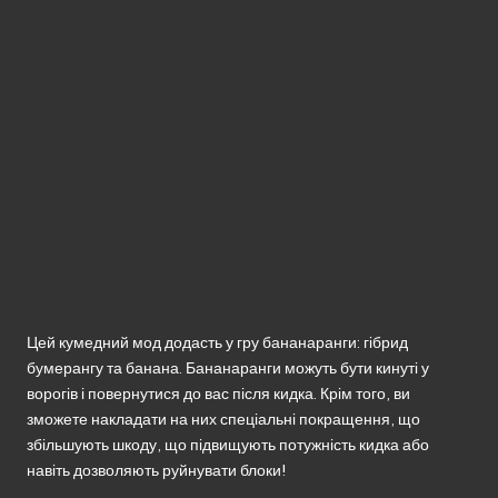
без
реєстрації.
Цей кумедний мод додасть у гру бананаранги: гібрид
бумерангу та банана. Бананаранги можуть бути кинуті у
ворогів і повернутися до вас після кидка. Крім того, ви
зможете накладати на них спеціальні покращення, що
збільшують шкоду, що підвищують потужність кидка або
навіть дозволяють руйнувати блоки!