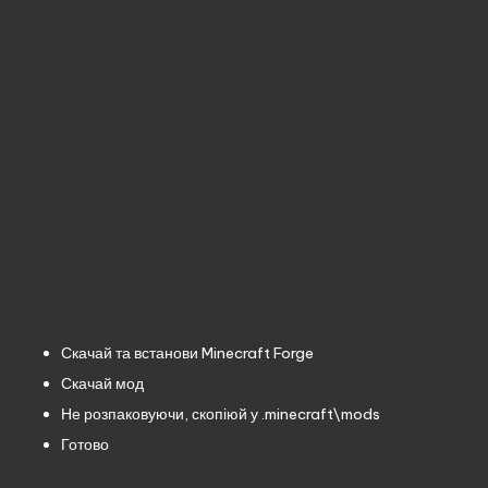
Як встановити Bananarangs
Скачай та встанови
Minecraft Forge
Скачай мод
Не розпаковуючи, скопіюй у .minecraft\mods
Готово