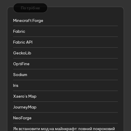
Потрібне
Minecraft Forge
Fabric
Fabric API
GeckoLib
OptiFine
Sodium
Iris
Xаero’s Mаp
JourneyMap
NeoForge
Як встановити мод на майнкрафт: повний покроковий