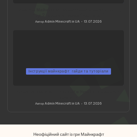
Помилки Майнкрафт: як виправити виліти 1.21.11,
Код 2 та лаги в Незері (Частина 1)
Автор
Admin Minecraft in UA
13.07.2026
Опубліковано
Інструкції майнкрафт: гайди та туторіали
Чому не працює TLauncher в Україні та чим його
замінити
Автор
Admin Minecraft in UA
13.07.2026
Опубліковано
Неофіційний сайт із гри Майнкрафт