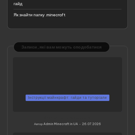
гайд
Як знайти папку .minecraft
Записи, які вам можуть сподобатися
Інструкції майнкрафт: гайди та туторіали
Контакти та співпраця
Автор
Admin Minecraft in UA
26.07.2026
Опубліковано