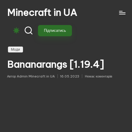
Minecraft in UA
Перейти
до
Безкоштовні
вмісту
свіжі
Підписатись
моди
на
Майнкрафт:
Моди
моби,
Bananarangs [1.19.4]
зброя,
техніка,
магія.
Автор
Admin Minecraft in UA
16.05.2023
Немає коментарів
Опубліковано
Завантажуй
моди
для
Minecraft
з
перекладом,
оновленнями
та