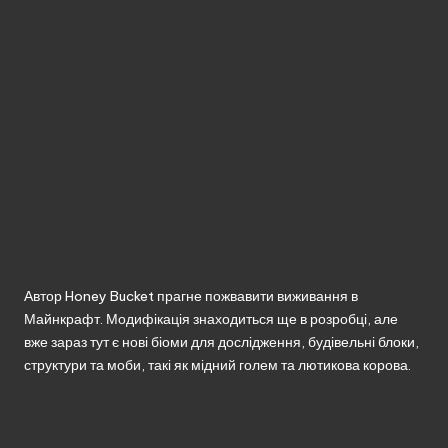
без
реєстрації.
Автор Honey Bucket прагне пожвавити виживання в
Майнкрафт. Модифікація знаходиться ще в розробці, але
вже зараз тут є нові біоми для дослідження, будівельні блоки,
структури та моби, такі як мідний голем та лютикова корова.