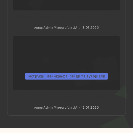
Помилки Майнкрафт: як виправити виліти 1.21.11,
Код 2 та лаги в Незері (Частина 1)
Автор
Admin Minecraft in UA
13.07.2026
Опубліковано
Інструкції майнкрафт: гайди та туторіали
Чому не працює TLauncher в Україні та чим його
замінити
Автор
Admin Minecraft in UA
13.07.2026
Опубліковано