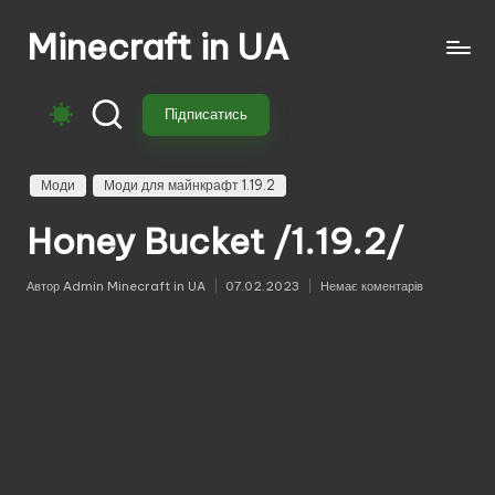
Minecraft in UA
Перейти
до
Безкоштовні
вмісту
свіжі
Підписатись
моди
на
Майнкрафт:
Моди
Моди для майнкрафт 1.19.2
моби,
Honey Bucket /1.19.2/
зброя,
техніка,
магія.
Автор
Admin Minecraft in UA
07.02.2023
Немає коментарів
Опубліковано
Завантажуй
моди
для
Minecraft
з
перекладом,
оновленнями
та