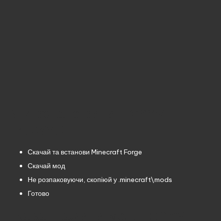
Як встановити Honey
Bucket:
Скачай та встанови
Minecraft Forge
Скачай мод
Не розпаковуючи, скопіюй у .minecraft\mods
Готово
Завантажити мод Honey