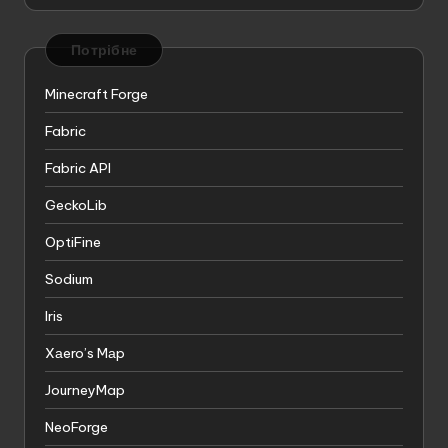
Потрібне
Minecraft Forge
Fabric
Fabric API
GeckoLib
OptiFine
Sodium
Iris
Xаero’s Mаp
JourneyMap
NeoForge