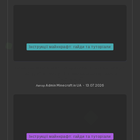
Інструкції майнкрафт: гайди та туторіали
Помилки Майнкрафт: не вдалося підключитися до
світу, збій текстур і помилка аналізу пакета
(Частина 2)
Автор
Admin Minecraft in UA
13.07.2026
Опубліковано
Інструкції майнкрафт: гайди та туторіали