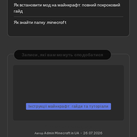
Як встановити мод на майнкрафт: повний покроковий
гайд
Як знайти папку .minecraft
Записи, які вам можуть сподобатися
Інструкції майнкрафт: гайди та туторіали
Контакти та співпраця
Автор
Admin Minecraft in UA
26.07.2026
Опубліковано