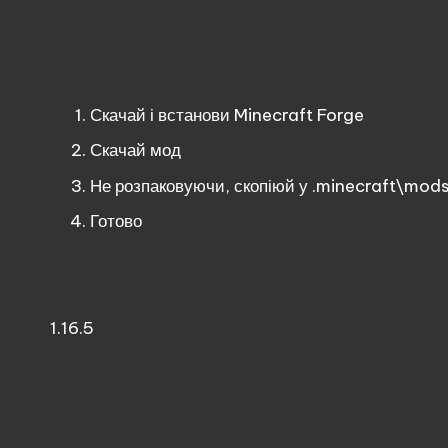
Як встановити Potion
Скачай і встанови
Minecraft Forge
Скачай мод
Не розпаковуючи, скопіюй у .minecraft\mod
Готово
Завантажити Potion B
1.16.5