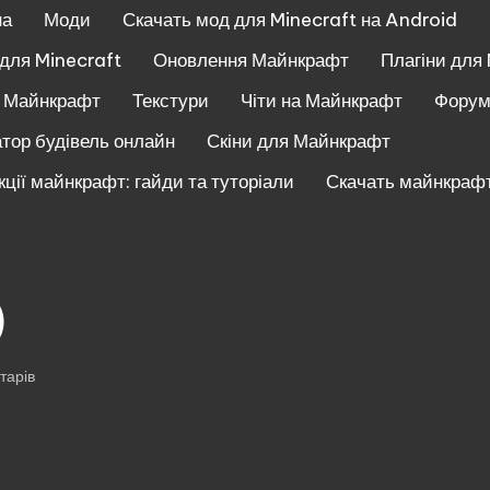
на
Моди
Скачать мод для Minecraft на Android
 для Minecraft
Оновлення Майнкрафт
Плагіни для
и Майнкрафт
Текстури
Чіти на Майнкрафт
Фору
тор будівель онлайн
Скіни для Майнкрафт
кції майнкрафт: гайди та туторіали
Скачать майнкрафт
)
тарів