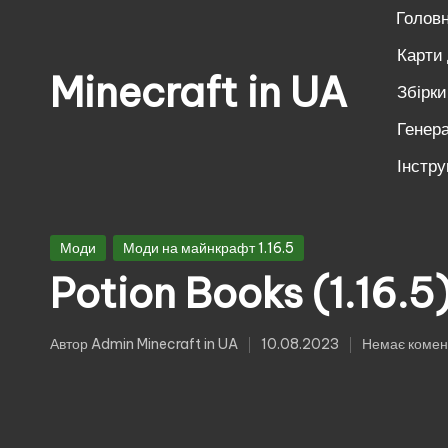
Голов
Перейти
Карти
Minecraft in UA
до
Збірк
вмісту
Генера
Безкоштовні
свіжі
Інстру
моди
на
Опубліковано
Майнкрафт:
Моди
Моди на майнкрафт 1.16.5
у
моби,
Potion Books (1.16.5
зброя,
техніка,
Автор
Admin Minecraft in UA
10.08.2023
Немає комен
Опубліковано
магія.
Завантажуй
моди