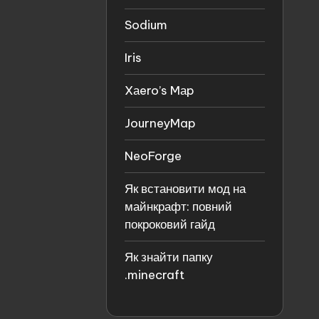
Sodium
Iris
Xаero’s Mаp
JourneyMap
NeoForge
Як встановити мод на
майнкрафт: повний
покроковий гайд
Як знайти папку
.minecraft