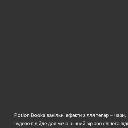
для
Minecraft
з
перекладом,
оновленнями
та
без
реєстрації.
Potion Books ванільні ефекти зілля тепер – чари,
чудово підійде для меча, нічний зір або сліпота пі