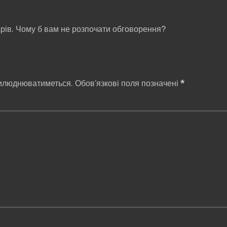
Коментарі
рів. Чому б вам не розпочати обговорення?
шити відповідь
илюднюватиметься.
Обов’язкові поля позначені
*