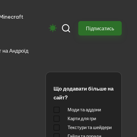
 Minecraft
м
Підписатись
 на Андроїд
Що додавати більше на
сайт?
Моди та аддони
Карти для гри
Текстури та шейдери
Гайди та поради