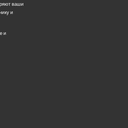
оряют ваши
нику и
е и