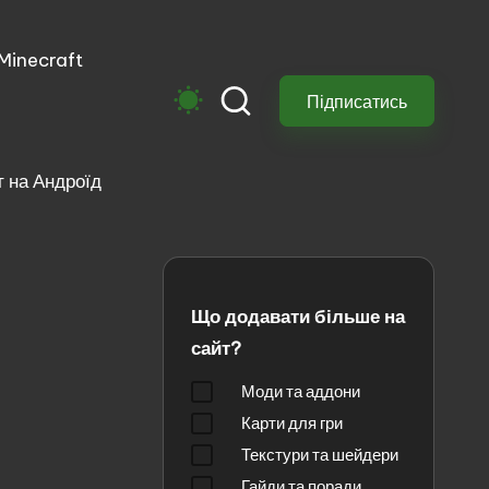
 Minecraft
м
Підписатись
 на Андроїд
Що додавати більше на
сайт?
Моди та аддони
Карти для гри
Текстури та шейдери
Гайди та поради