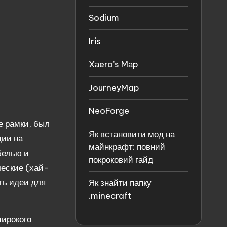
Sodium
Iris
Xаero’s Mаp
JourneyMap
NeoForge
е рамки, был
Як встановити мод на
дии на
майнкрафт: повний
белью и
покроковий гайд
ческие (хай-
ть идеи для
Як знайти папку
.minecraft
широкого