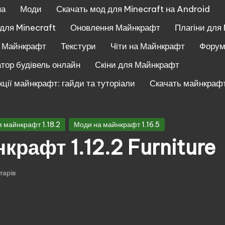
на
Моди
Скачать мод для Minecraft на Android
 для Minecraft
Оновлення Майнкрафт
Плагіни для
и Майнкрафт
Текстури
Чіти на Майнкрафт
Фору
тор будівель онлайн
Скіни для Майнкрафт
кції майнкрафт: гайди та туторіали
Скачать майнкрафт
 майнкрафт 1.18.2
Моди на майнкрафт 1.16.5
крафт 1.12.2 Furniture
тарів