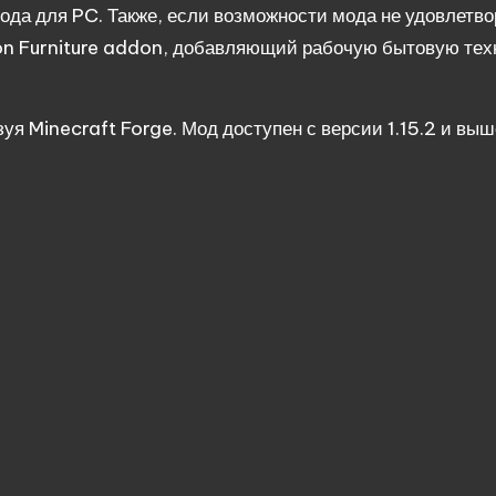
мода для PC. Также, если возможности мода не удовлетв
on
Furniture
addon
, добавляющий рабочую бытовую тех
зуя
Minecraft
Forge
. Мод доступен с версии 1.15.2 и выш