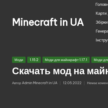
Голов
Перейти
Карти
Minecraft in UA
до
Збірк
вмісту
Генера
Безкоштовні
свіжі
Інстру
моди
на
Опубліковано
Майнкрафт:
Моди
1.15.2
Моди для майнкрафт 1.17.1
Моди для
у
моби,
Скачать мод на майн
зброя,
техніка,
Автор
Admin Minecraft in UA
12.05.2022
Немає комен
Опубліковано
магія.
Завантажуй
моди