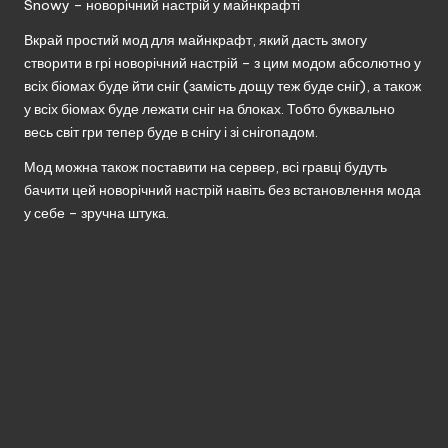
Snowy – новорічний настрій у майнкрафті
Вкрай простий мод для майнкрафт, який дасть змогу
створити в грі новорічний настрій – з цим модом абсолютно у
всіх біомах буде йти сніг (замість дощу теж буде сніг), а також
у всіх біомах буде лежати сніг на блоках. Тобто буквально
весь світ гри тепер буде в снігу і зі снігопадом.
Мод можна також поставити на сервер, всі гравці будуть
бачити цей новорічний настрій навіть без встановлення мода
у себе – зручна штука.