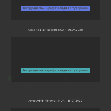
Інструкції майнкрафт: гайди та туторіали
Контакти та співпраця
Автор
Admin Minecraft in UA
26.07.2026
Опубліковано
Інструкції майнкрафт: гайди та туторіали
Помилки Майнкрафт: не вдалося підключитися до
світу, збій текстур і помилка аналізу пакета
(Частина 2)
Автор
Admin Minecraft in UA
13.07.2026
Опубліковано