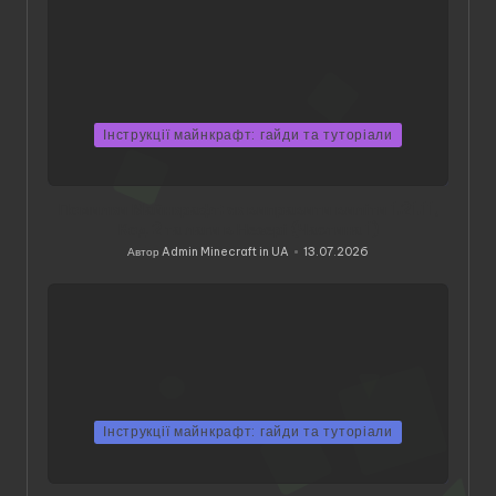
Інструкції майнкрафт: гайди та туторіали
Помилки Майнкрафт: як виправити виліти 1.21.11,
Код 2 та лаги в Незері (Частина 1)
Автор
Admin Minecraft in UA
13.07.2026
Опубліковано
Інструкції майнкрафт: гайди та туторіали