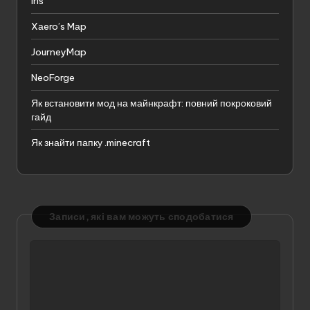
Iris
Xаero’s Mаp
JourneyMap
NeoForge
Як встановити мод на майнкрафт: повний покроковий
гайд
Як знайти папку .minecraft
Записи, які вам можуть сподобатися