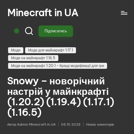
Minecraft in UA
Перейти
до
Безкоштовні
вмісту
свіжі
Підписатись
моди
на
Майнкрафт:
Моди
Моди для майнкрафт 1.17.1
моби,
Моди на майнкрафт 1.16.5
зброя,
Моди на майнкрафт 1.20.1 – Кращі модифікації для гри
техніка,
магія.
Snowy – новорічний
Завантажуй
настрій у майнкрафті
моди
для
(1.20.2) (1.19.4) (1.17.1)
Minecraft
(1.16.5)
з
перекладом,
Автор
Admin Minecraft in UA
06.10.2023
Немає коментарів
оновленнями
Опубліковано
та