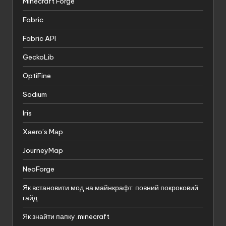
Minecraft Forge
Fabric
Fabric API
GeckoLib
OptiFine
Sodium
Iris
Xаero’s Mаp
JourneyMap
NeoForge
Як встановити мод на майнкрафт: повний покроковий
гайд
Як знайти папку .minecraft