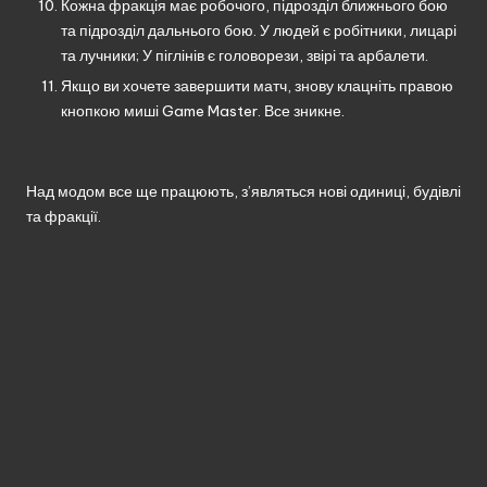
Кожна фракція має робочого, підрозділ ближнього бою
та підрозділ дальнього бою. У людей є робітники, лицарі
та лучники; У піглінів є головорези, звірі та арбалети.
Якщо ви хочете завершити матч, знову клацніть правою
кнопкою миші Game Master. Все зникне.
Над модом все ще працюють, з’являться нові одиниці, будівлі
та фракції.