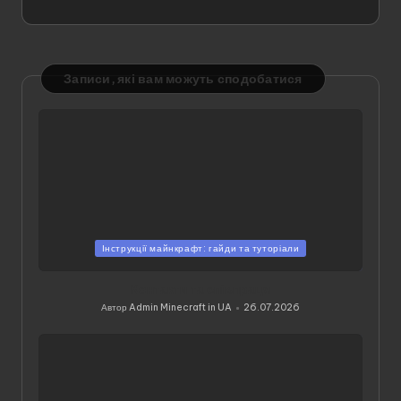
Записи, які вам можуть сподобатися
Опубліковано
Інструкції майнкрафт: гайди та туторіали
у
Контакти та співпраця
Автор
Admin Minecraft in UA
26.07.2026
Опубліковано