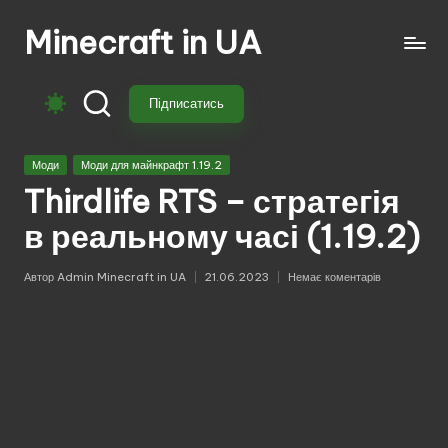
Minecraft in UA
Перейти
до
Безкоштовні
вмісту
свіжі
Підписатись
моди
на
Опубліковано
Майнкрафт:
Моди
Моди для майнкрафт 1.19.2
у
моби,
Thirdlife RTS – стратегія
зброя,
в реальному часі (1.19.2)
техніка,
магія.
Автор
Admin Minecraft in UA
21.06.2023
Немає коментарів
Завантажуй
Опубліковано
моди
для
Minecraft
з
перекладом,
оновленнями
та