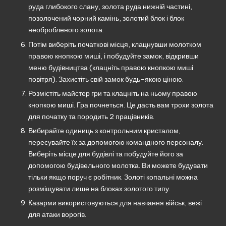
руда глибокого слану, золота руда нижній частині,
позолочений чорний камінь, золотий блок і блок
необробленого золота.
Потім виберіть початкові місця, клацнувши молотком
правою кнопкою миші, і побудуйте замок, відкривши
меню будівництва (клацніть правою кнопкою миші
повітря). Захистіть свій замок будь-якою ціною.
Розмістіть майстер гри та клацніть на ньому правою
кнопкою миші. Гра почнеться. Це дасть вам трохи золота
для початку та породить 2 працівників.
Вибирайте одиниць з контрольним кристалом,
пересувайте їх за допомогою командного персоналу.
Виберіть місце для будівлі та побудуйте його за
допомогою будівельного молотка. Ви можете будувати
тільки якщо поруч є робітник. Золоті копальні можна
розміщувати лише на блоках золотого типу.
Казарми використовуються для навчання військ, вежі
для атаки ворогів.