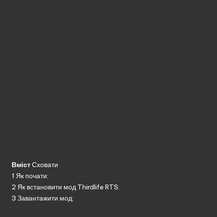
Вміст
Сховати
1
Як почати:
2
Як встановити мод Thirdlife RTS:
3
Завантажити мод: