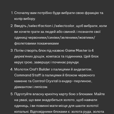
Як почати:
Спочатку вам потрібно буде вибрати свою фракцію та
колір вибору.
Введіть /selectfaction і /selectcolor, щоб вибрати, коли
ви хочете грати за людей або свиней; і позначте свої
одиниці червоними/синіми/зеленими/жовтими/
фіолетовими покажчиками
Потім створіть блок під назвою Game Master із 4
дерев’яних дощок, компаса та годинника. Цей блок
керує грою, завершує і починає раунди.
Молоток Craft Builder з палицями й андезитом,
Command Staff із палицями й блоком червоного
каменю та Control Crystal із ендер-перлиною,
діамантом і ляпісом.
Підготуйте власну крихітну карту бою з блоками. Майте
на увазі, що вам знадобиться золото, щоб навчати
одиниць, і ви повинні мати місце для шахти золотої
копальні. Відповідними блоками є: золота руда, золота