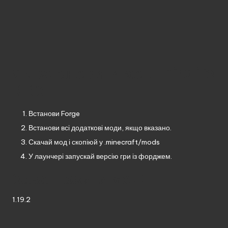
Як встановити мод Thirdlife
RTS:
Встанови
Forge
Встанови всі додаткові моди, якщо вказано.
Скачай мод і скопіюй у .minecraft/mods
У лаунчері запускай версію гри із форджем.
Завантажити мод:
1.19.2