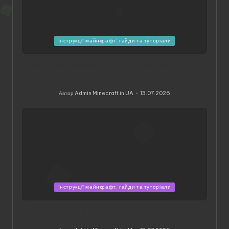
Опубліковано
Інструкції майнкрафт: гайди та туторіали
у
Помилки Майнкрафт: не вдалося підключитися до
світу, збій текстур і помилка аналізу пакета
(Частина 2)
Автор
Admin Minecraft in UA
13.07.2026
Опубліковано
Опубліковано
Інструкції майнкрафт: гайди та туторіали
у
Помилки Майнкрафт: як виправити виліти 1.21.11,
Код 2 та лаги в Незері (Частина 1)