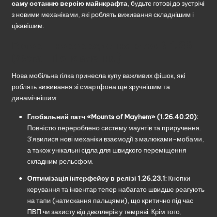
саму останню версію майнкрафта
, будьте готові до зустрічі
з новими механіками, які роблять виживання складнішим і
цікавішим.
Головні нововведення версій 1.26
(Останні оновлення)
Нова мобільна гілка принесла купу важливих фішок, які
роблять виживання зі смартфона ще зручнішим та
динамічнішим:
Глобальний патч «Mounts of Mayhem» (1.26.40.20):
Повністю перероблено систему маунтів та приручення.
З’явилися нові механіки взаємодії з малюками-мобами,
а також унікальні сідла для швидкого переміщення
складним рельєфом.
Оптимізація інтерфейсу в релізі 1.26.23.1:
Кнопки
керування та інвентар тепер набагато швидше реагують
на тапи (натискання пальцями), що критично під час
ПВП чи захисту від двєллерів у темряві. Крім того,