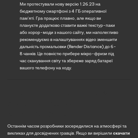
Ми протестували нову версію 1.26.23 на
бюджетному смартфоні з 4 ГБ оперативної
пам’яті. Гра працює плавно, але якщо ви
плануєте додатково ставити важкі текстур-паки
або хорор-моди з нашого сайту, ми наполегливо
рекомендуємо в налаштуваннях відео зменшити
дальність промальовки (Render Distance) до 6-
8 чанків. Це повністю прибере мікро-фризи під
час сканування світу та збереже заряд батареї
вашого телефону на ходу.
Що нового додала сама
остання версія
майнкрафта?
Останнім часом розробники зосередилися на атмосфері та
викликах для досвідчених гравців. Якщо ви вирішили
скачати