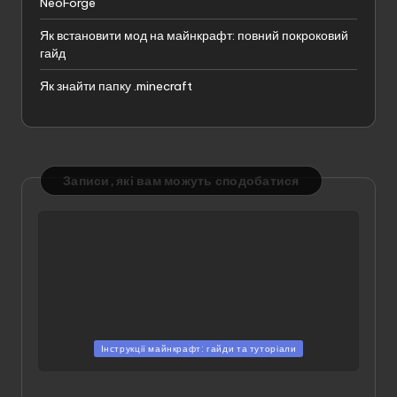
NeoForge
Як встановити мод на майнкрафт: повний покроковий
гайд
Як знайти папку .minecraft
Записи, які вам можуть сподобатися
Опубліковано
Інструкції майнкрафт: гайди та туторіали
у
Контакти та співпраця