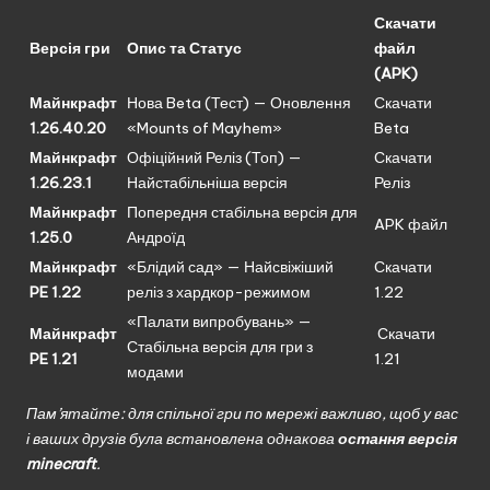
Скачати
Версія гри
Опис та Статус
файл
(APK)
Майнкрафт
Нова Beta (Тест) — Оновлення
Скачати
1.26.40.20
«Mounts of Mayhem»
Beta
Майнкрафт
Офіційний Реліз (Топ) —
Скачати
1.26.23.1
Найстабільніша версія
Реліз
Майнкрафт
Попередня стабільна версія для
APK файл
1.25.0
Андроїд
Майнкрафт
«Блідий сад» — Найсвіжіший
Скачати
PE 1.22
реліз з хардкор-режимом
1.22
«Палати випробувань» —
Майнкрафт
Скачати
Стабільна версія для гри з
PE 1.21
1.21
модами
Пам’ятайте: для спільної гри по мережі важливо, щоб у вас
і ваших друзів була встановлена однакова
остання версія
minecraft
.