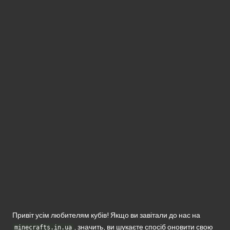
без
реєстрації.
Привіт усім любителям кубів! Якщо ви завітали до нас на
, значить, ви шукаєте спосіб оновити свою
minecrafts.in.ua