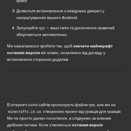
файл.
Дозвольте встановлення з невідомих джерел у
налаштуваннях вашого Android.
Запускайте гру — ваші світи та досягнення зазвичай
зберігаються автоматично.
Ми намагаємося зробити так, щоб
скачати майнкрафт
останню версію
міг кожен, незалежно від досвіду у
встановленні сторонніх додатків.
Чому варто залишатися з
нами?
В інтернеті сотні сайтів пропонують файли гри, але ми на
створюємо проект від гравців для гравців.
minecrafts.in.ua
Ми не просто даємо посилання, а слідкуємо за кожним
дрібним патчем. Коли з’являється
остання версія