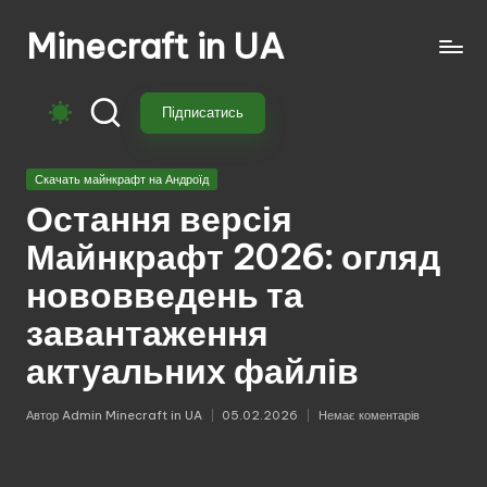
Minecraft in UA
Перейти
до
Безкоштовні
вмісту
свіжі
Підписатись
моди
на
Опубліковано
Майнкрафт:
Скачать майнкрафт на Андроїд
у
моби,
Остання версія
зброя,
Майнкрафт 2026: огляд
техніка,
магія.
нововведень та
Завантажуй
завантаження
моди
для
актуальних файлів
Minecraft
з
Автор
Admin Minecraft in UA
05.02.2026
Немає коментарів
Опубліковано
перекладом,
оновленнями
та