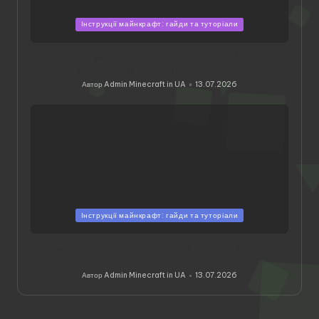
Опубліковано
Інструкції майнкрафт: гайди та туторіали
у
Помилки Майнкрафт: як виправити виліти 1.21.11,
Код 2 та лаги в Незері (Частина 1)
Автор
Admin Minecraft in UA
13.07.2026
Опубліковано
Опубліковано
Інструкції майнкрафт: гайди та туторіали
у
Чому не працює TLauncher в Україні та чим його
замінити
Автор
Admin Minecraft in UA
13.07.2026
Опубліковано