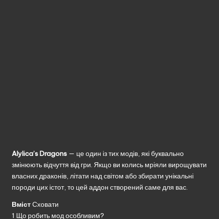
без
реєстрації.
Alylica’s Dragons
— це один із тих модів, які буквально
змінюють відчуття від гри. Якщо ви колись мріяли вирощувати
власних драконів, літати над світом або збирати унікальні
породи цих істот, то цей аддон створений саме для вас.
Вміст
Сховати
1
Що робить мод особливим?