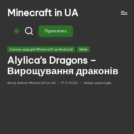
Minecraft in UA
Перейти
до
Безкоштовні
вмісту
свіжі
Підписатись
моди
на
Опубліковано
Майнкрафт:
Скачать мод для Minecraft на Android
Моби
у
моби,
Alylica’s Dragons –
зброя,
Вирощування драконів
техніка,
магія.
Автор
Admin Minecraft in UA
17.11.2025
Немає коментарів
Завантажуй
Опубліковано
моди
для
Minecraft
з
перекладом,
оновленнями
та