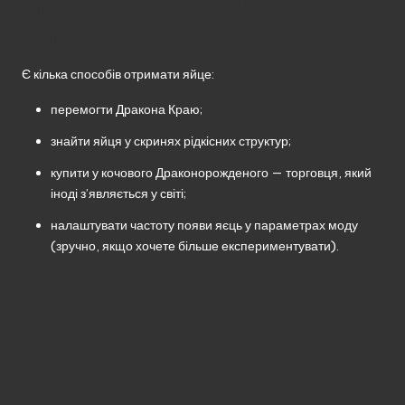
Як отримати драконяче
яйце
Є кілька способів отримати яйце:
перемогти Дракона Краю;
знайти яйця у скринях рідкісних структур;
купити у кочового Драконорожденого — торговця, який
іноді з’являється у світі;
налаштувати частоту появи яєць у параметрах моду
(зручно, якщо хочете більше експериментувати).