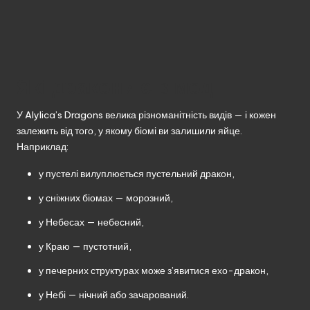
Які дракони є в моді
У Alylica’s Dragons велика різноманітність видів — і кожен
залежить від того, у якому біомі ви залишили яйце.
Наприклад:
у пустелі вилуплюється пустельний дракон,
у сніжних біомах — морозний,
у Небесах — небесний,
у Краю — пустотний,
у печерних структурах може з’явитися ехо-дракон,
у Небі — нічний або зачарований.