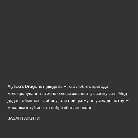
Для кого цей мод
Alylica’s Dragons підійде всім, хто любить пригоди,
колекціонування та хоче більше живності у своєму світі. Мод
додає геймплею глибину, але при цьому не ускладнює гру —
механіки інтуїтивні та добре збалансовані.
ЗАВАНТАЖИТИ
Підтримувані версії