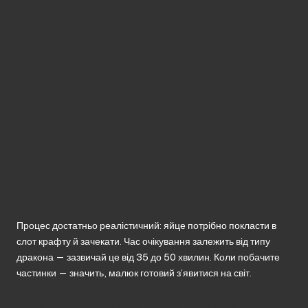
Вилуплення дракона
Процес достатньо реалістичний: яйце потрібно покласти в
слот крафту й зачекати. Час очікування залежить від типу
дракона — зазвичай це від 35 до 50 хвилин. Коли побачите
частинки — значить, малюк готовий з’явитися на світ.
Приручення та догляд