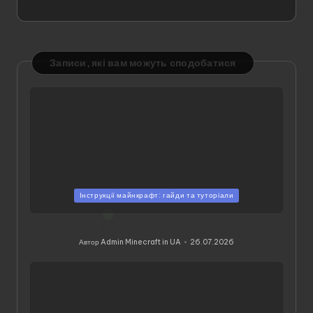
Записи, які вам можуть сподобатися
Опубліковано
Інструкції майнкрафт: гайди та туторіали
у
Контакти та співпраця
Автор
Admin Minecraft in UA
26.07.2026
Опубліковано