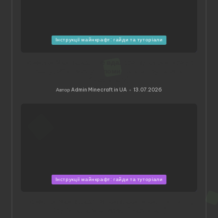
Опубліковано
Інструкції майнкрафт: гайди та туторіали
у
Помилки Майнкрафт: не вдалося підключитися до
світу, збій текстур і помилка аналізу пакета
(Частина 2)
Автор
Admin Minecraft in UA
13.07.2026
Опубліковано
Опубліковано
Інструкції майнкрафт: гайди та туторіали
у
Помилки Майнкрафт: як виправити виліти 1.21.11,
Код 2 та лаги в Незері (Частина 1)