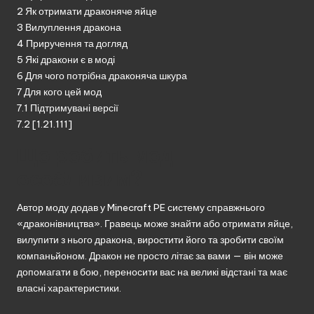
2
Як отримати драконяче яйце
3
Вилуплення дракона
4
Приручення та догляд
5
Які дракони є в моді
6
Для чого потрібна драконяча шкура
7
Для кого цей мод
7.1
Підтримувані версії
7.2
[1.21.111]
Що робить мод
особливим?
Автор моду додав у Minecraft PE систему справжнього
«драконівництва». Гравець може знайти або отримати яйце,
вилупити з нього дракона, виростити його та зробити своїм
компаньйоном. Дракон не просто літає за вами — він може
допомагати в бою, переносити вас на великі відстані та має
власні характеристики.