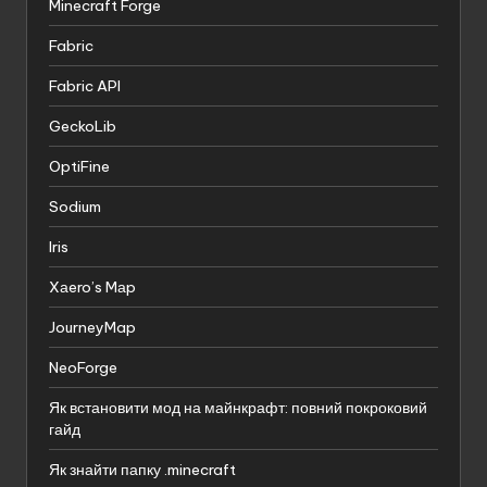
Minecraft Forge
Fabric
Fabric API
GeckoLib
OptiFine
Sodium
Iris
Xаero’s Mаp
JourneyMap
NeoForge
Як встановити мод на майнкрафт: повний покроковий
гайд
Як знайти папку .minecraft