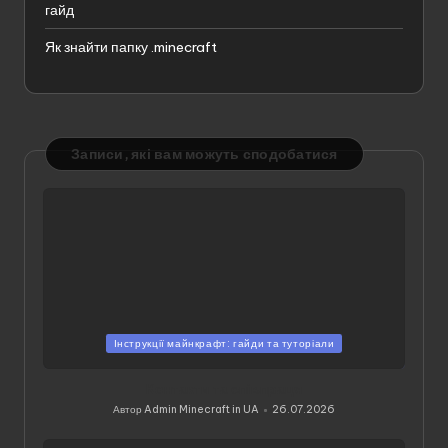
гайд
Як знайти папку .minecraft
Записи, які вам можуть сподобатися
Опубліковано
Інструкції майнкрафт: гайди та туторіали
у
Контакти та співпраця
Автор
Admin Minecraft in UA
26.07.2026
Опубліковано