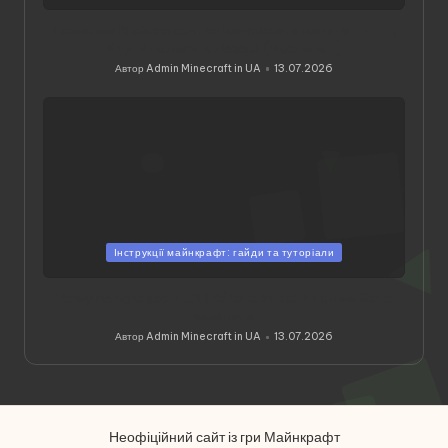
у
Помилки Майнкрафт: як виправити виліти 1.21.11,
Код 2 та лаги в Незері (Частина 1)
Автор
Admin Minecraft in UA
13.07.2026
Опубліковано
Опубліковано
Інструкції майнкрафт: гайди та туторіали
у
Чому не працює TLauncher в Україні та чим його
замінити
Автор
Admin Minecraft in UA
13.07.2026
Опубліковано
Неофіційний сайт із гри Майнкрафт