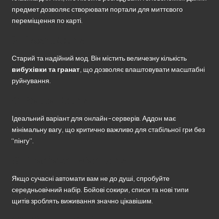
предмет дозволяє створювати портали для миттєвого
переміщення по карті.
7.
DesnoGuns
Старий та надійний мод. Він містить величезну кількість
вибухівки та гранат
, що дозволяє влаштовувати масштабні
руйнування.
8.
Better Guns
Ідеальний варіант для онлайн-серверів. Аддон має
мінімальну вагу, що критично важливо для стабільної гри без
“пінгу”.
9.
Medieval Weapons
Якщо сучасні автомати вам не до душі, спробуйте
середньовічний набір. Бойові сокири, списи та нові типи
щитів зроблять виживання значно цікавішим.