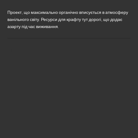
10.
Simple Warfare
Проект, що максимально органічно вписується в атмосферу
ванільного світу. Ресурси для крафту тут дорогі, що додає
азарту під час виживання.
Також читай Як встановити мод на зброю
на Андроїд 14/15?