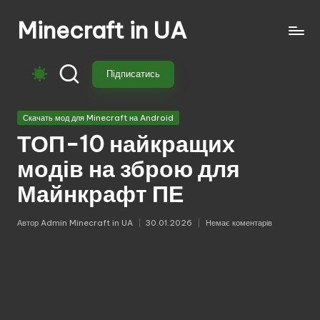
Minecraft in UA
Перейти
до
Безкоштовні
вмісту
свіжі
Підписатись
моди
на
Опубліковано
Майнкрафт:
Скачать мод для Minecraft на Android
у
моби,
ТОП-10 найкращих
зброя,
модів на зброю для
техніка,
магія.
Майнкрафт ПЕ
Завантажуй
моди
Автор
Admin Minecraft in UA
30.01.2026
Немає коментарів
Опубліковано
для
Minecraft
з
перекладом,
оновленнями
та