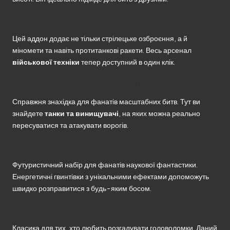
3.
Radimit’s Weapons
Цей аддон додає не тільки стрілецьке озброєння, а й
міномети та навіть протитанкові ракети. Весь арсенал
військової техніки
тепер доступний в один клік.
4.
Morningstar War Addon
Справжня знахідка для фанатів масштабних битв. Тут ви
знайдете
танки та винищувачі
, на яких можна реально
пересуватися та атакувати ворогів.
5.
Apex Guns
Футуристичний набір для фанатів наукової фантастики.
Енергетичні гвинтівки з унікальними ефектами допоможуть
швидко розправитися з будь-яким босом.
6.
Portal Gun Mod
Класика для тих, хто любить розгадувати головоломки. Даний