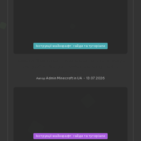
Опубліковано
Інструкції майнкрафт: гайди та туторіали
у
Помилки Майнкрафт: не вдалося підключитися до
світу, збій текстур і помилка аналізу пакета
(Частина 2)
Автор
Admin Minecraft in UA
13.07.2026
Опубліковано
Опубліковано
Інструкції майнкрафт: гайди та туторіали