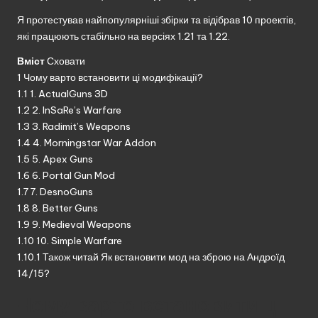
Я протестував найпопулярніші збірки та відібрав 10 проектів,
які працюють стабільно на версіях 1.21 та 1.22.
Вміст
Сховати
1
Чому варто встановити ці модифікації?
1.1
1. ActualGuns 3D
1.2
2. InSaRe’s Warfare
1.3
3. Radimit’s Weapons
1.4
4. Morningstar War Addon
1.5
5. Apex Guns
1.6
6. Portal Gun Mod
1.7
7. DesnoGuns
1.8
8. Better Guns
1.9
9. Medieval Weapons
1.10
10. Simple Warfare
1.10.1
Також читай Як встановити мод на зброю на Андроїд
14/15?
Чому варто встановити ці