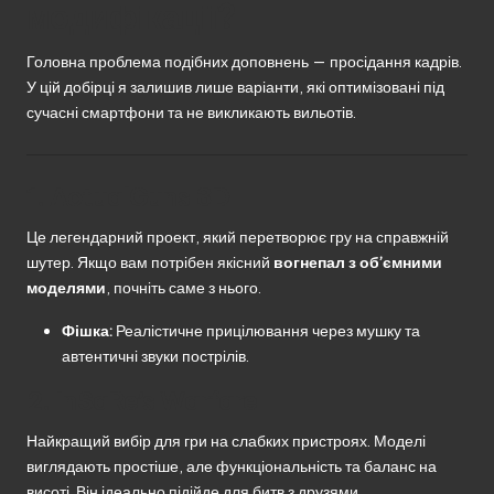
модифікації?
Головна проблема подібних доповнень — просідання кадрів.
У цій добірці я залишив лише варіанти, які оптимізовані під
сучасні смартфони та не викликають вильотів.
1.
ActualGuns 3D
Це легендарний проект, який перетворює гру на справжній
шутер. Якщо вам потрібен якісний
вогнепал з об’ємними
моделями
, почніть саме з нього.
Фішка:
Реалістичне прицілювання через мушку та
автентичні звуки пострілів.
2.
InSaRe’s Warfare
Найкращий вибір для гри на слабких пристроях. Моделі
виглядають простіше, але функціональність та баланс на
висоті. Він ідеально підійде для битв з друзями.