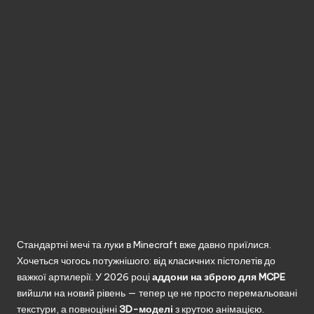
без
реєстрації.
Стандартні мечі та луки в Minecraft вже давно приїлися.
Хочеться чогось потужнішого: від класичних пістолетів до
важкої артилерії. У 2026 році
аддони на зброю для MCPE
вийшли на новий рівень — тепер це не просто перемальовані
текстури, а повноцінні
3D-моделі
з крутою анімацією.