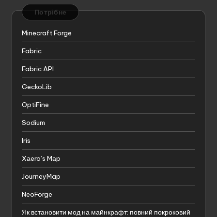
Потрібне
Minecraft Forge
Fabric
Fabric API
GeckoLib
OptiFine
Sodium
Iris
Xаero’s Mаp
JourneyMap
NeoForge
Як встановити мод на майнкрафт: повний покроковий