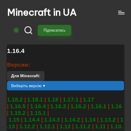
Minecraft in UA
Перейти
до
Безкоштовні
вмісту
свіжі
Підписатись
моди
на
Майнкрафт:
1.16.4
моби,
зброя,
Версии:
техніка,
магія.
Для Minecraft:
Завантажуй
Виберіть версію ▾
моди
для
1.18.2
|
1.18.1
|
1.18
|
1.17.1
|
1.17
Minecraft
|
1.16.5
|
1.16.4
|
1.16.3
|
1.16.2
|
1.16.1
|
1.16
з
|
1.15.2
|
1.15.1
|
перекладом,
1.15
|
1.14.4
|
1.14.3
|
1.14.2
|
1.14
|
1.13.2
|
1
оновленнями
.13
|
1.12.2
|
1.12.1
|
1.12
|
1.11.2
|
1.11
|
1.10.
та