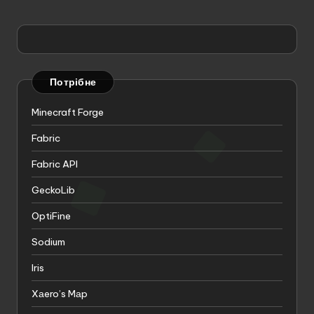
Потрібне
Minecraft Forge
Fabric
Fabric API
GeckoLib
OptiFine
Sodium
Iris
Xаero’s Mаp