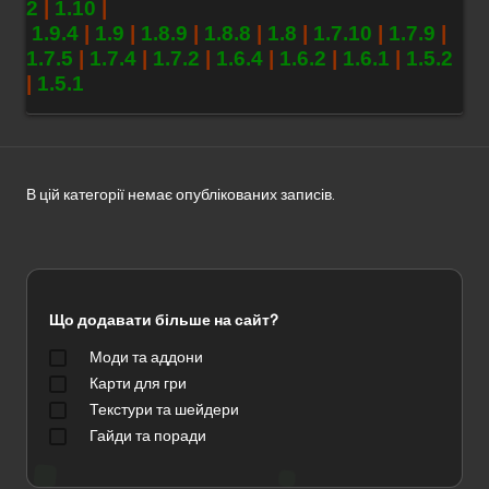
2
|
1.10
|
без
1.9.4
|
1.9
|
1.8.9
|
1.8.8
|
1.8
|
1.7.10
|
1.7.9
|
реєстрації.
1.7.5
|
1.7.4
|
1.7.2
|
1.6.4
|
1.6.2
|
1.6.1
|
1.5.2
|
1.5.1
В цій категорії немає опублікованих записів.
Що додавати більше на сайт?
Моди та аддони
Карти для гри
Текстури та шейдери
Гайди та поради