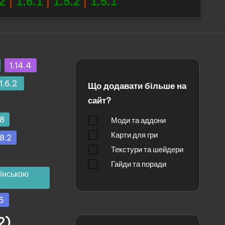
.2
|
1.6.1
|
1.5.2
|
1.5.1
1.14.4
1.6.2
Що додавати більше на
сайт?
18
Моди та аддони
Карти для гри
8.2
Текстури та шейдери
Гайди та поради
аїнською
5
2)