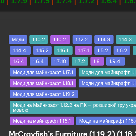
10
|
1.7.9
|
1.7.5
|
1.7.4
|
1.7.2
|
1.6.4
|
1.6
Опубліковано
Моди
1.10.2
1.10.2
1.12.2
1.14.3
1.14.3
у
1.14.4
1.15.2
1.16.1
1.17.1
1.5.2
1.6.2
1.6.4
1.6.4
1.7.10
1.7.2
1.8
1.9.4
Моди для майнкрафт 1.17.1
Моди для майнкрафт 1.
Моди для майнкрафт 1.18.1
Моди для майнкрафт 1.1
Моди для майнкрафт 1.19.2
Моди на Майнкрафт 1.12.2 на ПК — розширюй гру укр
мовою
Моди на майнкрафт 1.16.1
Моди на майнкрафт 1.16.
MrCrayfish’s Furniture (1.19.2) (1.18.