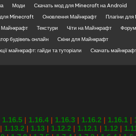
на
Моди
Скачать мод для Minecraft на Android
 для Minecraft
Оновлення Майнкрафт
Плагіни для
и Майнкрафт
Текстури
Чіти на Майнкрафт
Фору
тор будівель онлайн
Скіни для Майнкрафт
кції майнкрафт: гайди та туторіали
Скачать майнкрафт
1.16.5
|
1.16.4
|
1.16.3
|
1.16.2
|
1.16.1
|
|
1.13.2
|
1.13
|
1.12.2
|
1.12.1
|
1.12
|
1.1