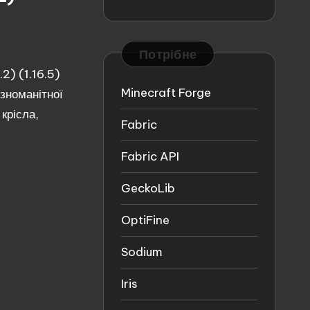
Потрібне
2) (1.16.5)
Minecraft Forge
ізноманітної
 крісла,
Fabric
Fabric API
GeckoLib
OptiFine
Sodium
Iris