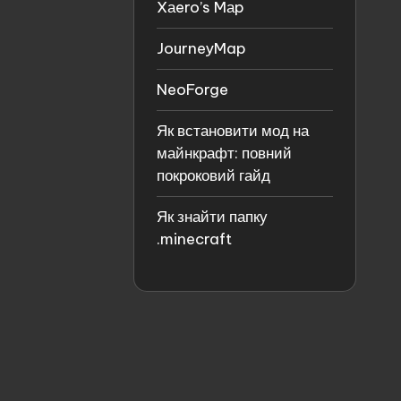
Xаero’s Mаp
JourneyMap
NeoForge
Як встановити мод на
майнкрафт: повний
покроковий гайд
Як знайти папку
.minecraft