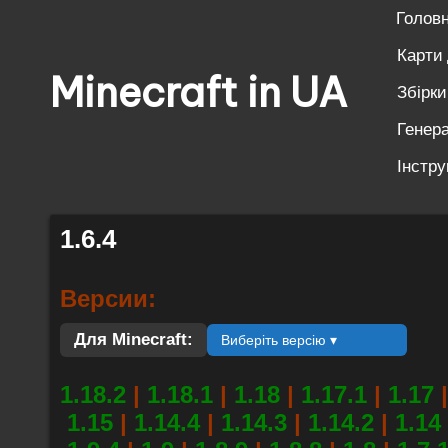
Голов
Перейти
Карти
Minecraft in UA
до
Збірк
вмісту
Генера
Безкоштовні
свіжі
Інстру
моди
на
1.6.4
Майнкрафт:
моби,
Версии:
зброя,
техніка,
Для Minecraft:
Виберіть версію ▾
магія.
1.18.2
|
1.18.1
|
1.18
|
1.17.1
|
1.17
|
Завантажуй
1.15
|
1.14.4
|
1.14.3
|
1.14.2
|
1.14
моди