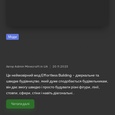
Моди
Effortless Building – дзеркальне та швидке
будівництво (1.20.1) (1.19.3) (1.18.2) (1.17.1)
(1.16.5) (1.12.2)
Автор
Admin Minecraft in UA
20.11.2023
Опубліковано
Це неймовірний мод Effortless Building - дзеркальне та
швидке будівництво, який дуже сподобається будівельникам,
він дає змогу швидко і просто будувати різні фігури, лінії,
стовпи, сфери, стіни і навіть діагональні…
Читати далі