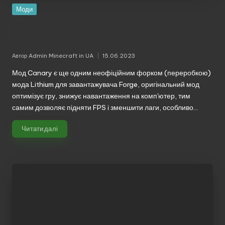
Моди
Canary – на фордж (1.20.1) (1.19.4) (1.18.2)
(1.20.1) (1.19.4) (1.18.2)
Автор
Admin Minecraft in UA
15.06.2023
Опубліковано
Мод Canary є ще одним неофіційним форком (переробкою)
мода Lithium для завантажувача Forge, оригінальний мод
оптимізує гру, знижує навантаження на комп'ютер, тим
самим дозволяє підняти FPS і зменшити лаги, особливо…
Читати далі