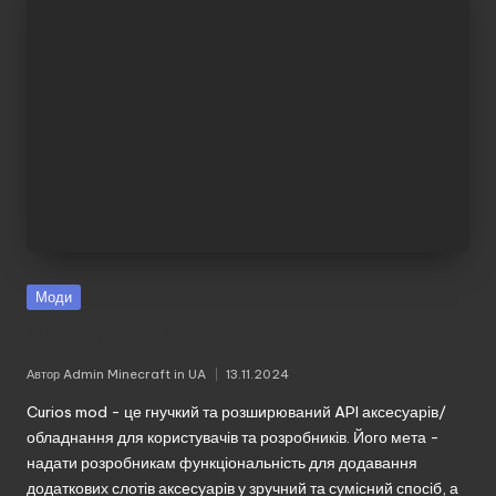
без
реєстрації.
Моди
Curios mod – Curios API
Автор
Admin Minecraft in UA
13.11.2024
Опубліковано
Curios mod - це гнучкий та розширюваний API аксесуарів/
обладнання для користувачів та розробників. Його мета -
надати розробникам функціональність для додавання
додаткових слотів аксесуарів у зручний та сумісний спосіб, а