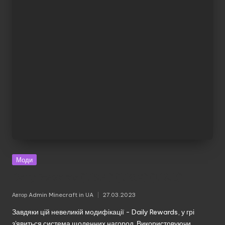
Моди
Daily Rewards (1.19.4) (1.18.2) (1.16.5)
Автор
Admin Minecraft in UA
27.03.2023
Опубліковано
Завдяки цій невеликій модифікації - Daily Rewards, у грі
з'явиться система щоденних нагород. Використовуючи