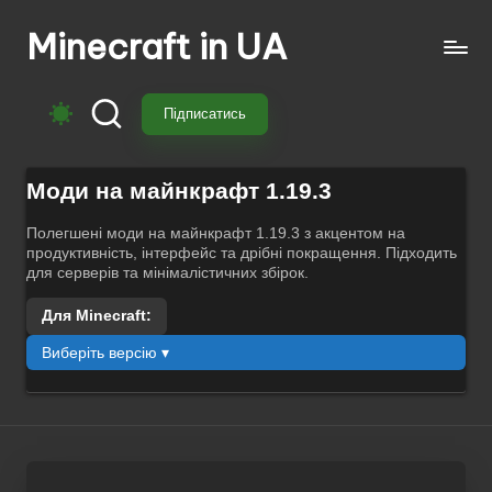
Minecraft in UA
Перейти
до
Безкоштовні
вмісту
свіжі
Підписатись
моди
на
Майнкрафт:
Моди на майнкрафт 1.19.3
моби,
зброя,
Полегшені моди на майнкрафт 1.19.3 з акцентом на
продуктивність, інтерфейс та дрібні покращення. Підходить
техніка,
для серверів та мінімалістичних збірок.
магія.
Завантажуй
Для Minecraft:
моди
Виберіть версію ▾
для
Minecraft
з
перекладом,
оновленнями
та