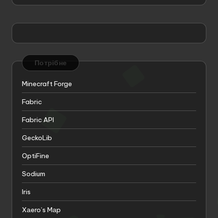
Потрібне
Minecraft Forge
Fabric
Fabric API
GeckoLib
OptiFine
Sodium
Iris
Xаero’s Mаp