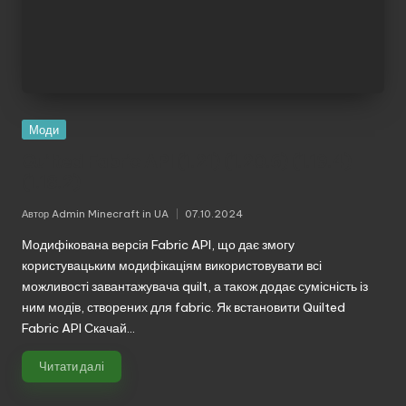
Моди
Quilted Fabric API (1.21) (1.20.6) (1.19.4)
(1.18.2)
Автор
Admin Minecraft in UA
07.10.2024
Опубліковано
Модифікована версія Fabric API, що дає змогу
користувацьким модифікаціям використовувати всі
можливості завантажувача quilt, а також додає сумісність із
ним модів, створених для fabric. Як встановити Quilted
Fabric API Скачай…
Читати далі