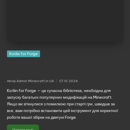
Kotlin for Forge
Kotlin for Forge [1.21.11] – [1.16.5] Скачати
бібліотеку для модів
Автор
Admin Minecraft in UA
07.10.2024
Опубліковано
Kotlin for Forge — це сучасна бібліотека, необхідна для
запуску багатьох популярних модифікацій на Minecraft.
Якщо ви зіткнулися з помилкою при старті гри, швидше за
все, вам потрібно встановити цей інструмент для коректної
роботи вашої збірки на двигуні Forge.
Читати далі