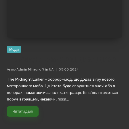
Моди
The Midnight Lurker (1.20.1) (1.19.4) (1.18.2)
Автор
Admin Minecraft in UA
05.06.2024
Опубліковано
The Midnight Lurker - хоррор-мод, що додає в гру нового
моторошного моба. Ця істота буде спаунитися вночі або в
печерах, намагаючись налякати гравця. Він з'являтиметься
поруч із гравцем, чекаючи, поки…
Читати далі