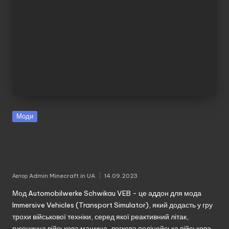
Моди
Automobilwerke Schwikau VEB –
військова техніка для симулятора
транспорту (1.16.5) (1.12.2)
Автор
Admin Minecraft in UA
14.09.2023
Опубліковано
Мод Automobilwerke Schwikau VEB - це аддон для мода
Immersive Vehicles (Transport Simulator), який додасть у гру
трохи військової техніки, серед якої реактивний літак,
гусенична військова машина, легкова поліцейська військова…