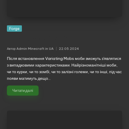
Forge
Variating Mobs (1.20.1)
Автор
Admin Minecraft in UA
22.05.2024
Опубліковано
Після встановлення Variating Mobs моби зможуть з'являтися
з випадковими характеристиками. Найрізноманітніші моби,
чи то курки, чи то зомбі, чи то залізні големи, чи то інші, під час
появи матимуть дещо…
Читати далі