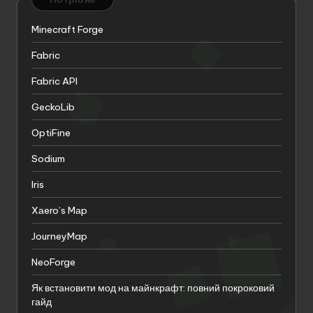
Minecraft Forge
Fabric
Fabric API
GeckoLib
OptiFine
Sodium
Iris
Xаero’s Mаp
JourneyMap
NeoForge
Як встановити мод на майнкрафт: повний покроковий
гайд