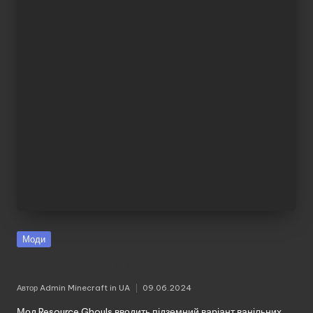
без
реєстрації.
Моди
Resource Ghouls (1.19.4)
Автор
Admin Minecraft in UA
09.06.2024
Опубліковано
Мод Resource Ghouls вводить підземний варіант ванільних