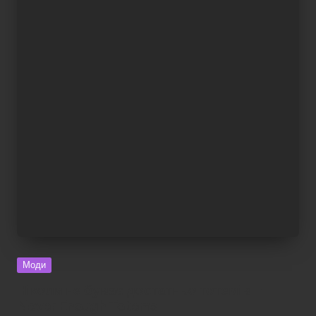
Моди
Ніколи не буває достатньо тотемів –
Never Enough Totems