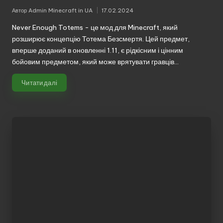
Автор
Admin Minecraft in UA
17.02.2024
Опубліковано
Never Enough Totems - це мод для Minecraft, який
розширює концепцію Тотема Безсмертя. Цей предмет,
вперше доданий в оновленні 1.11, є рідкісним і цінним
бойовим предметом, який може врятувати гравців…
Читати далі