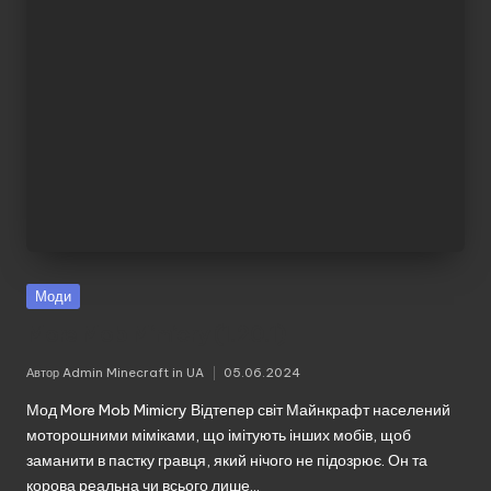
Моди
More Mob Mimicry (1.20.1)
Автор
Admin Minecraft in UA
05.06.2024
Опубліковано
Мод More Mob Mimicry Відтепер світ Майнкрафт населений
моторошними міміками, що імітують інших мобів, щоб
заманити в пастку гравця, який нічого не підозрює. Он та
корова реальна чи всього лише…