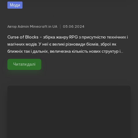
Моди
Curse of Blocks (1.20.1)
Автор
Admin Minecraft in UA
05.06.2024
Опубліковано
Curse of Blocks - збірка жанру RPG з присутністю технічних і
магічних модів. У неї є великі різновиди біомів, зброї як
ближніх так і дальніх, величезна кількість нових структур і…
Читати далі