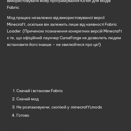
використовувати мову програмування Kotlin для модів
Fabric.
Мод працює незалежно від використовуваної версії
Minecraft, оскільки він залежить лише від наявності Fabric
Loader. (Причиною позначення конкретних версій Minecraft
є те, що офіційний лаунчер CurseForge не дозволить людям
встановити його інакше – не хвилюйтеся про це!)
Як встановити Fabric
Language Kotlin
Скачай і встанови
Fabric
Скачай мод
Не розпаковуючи, скопіюй у .minecraft\mods
Готово
Завантажити