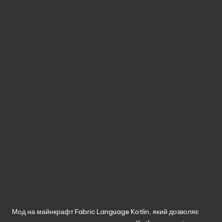
без
реєстрації.
Мод на майнкрафт Fabric Language Kotlin, який дозволяє