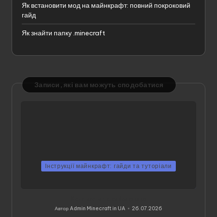
Як встановити мод на майнкрафт: повний покроковий
гайд
Як знайти папку .minecraft
Записи, які вам можуть сподобатися
Інструкції майнкрафт: гайди та туторіали
Контакти та співпраця
Автор
Admin Minecraft in UA
26.07.2026
Опубліковано