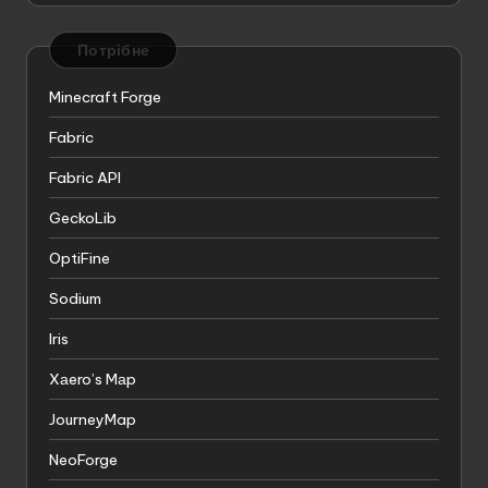
Потрібне
Minecraft Forge
Fabric
Fabric API
GeckoLib
OptiFine
Sodium
Iris
Xаero’s Mаp
JourneyMap
NeoForge