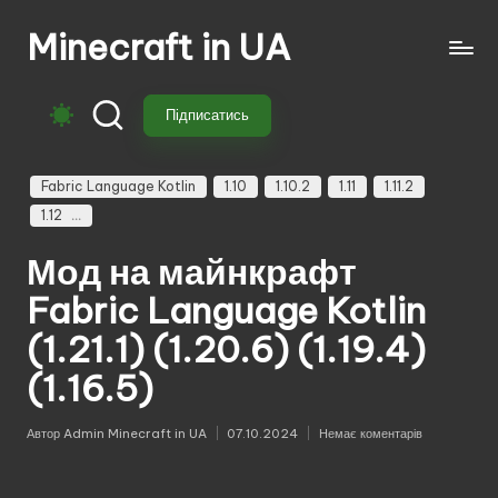
Minecraft in UA
Перейти
до
Безкоштовні
вмісту
свіжі
Підписатись
моди
на
Майнкрафт:
Fabric Language Kotlin
1.10
1.10.2
1.11
1.11.2
моби,
1.12
зброя,
Мод на майнкрафт
техніка,
магія.
Fabric Language Kotlin
Завантажуй
(1.21.1) (1.20.6) (1.19.4)
моди
для
(1.16.5)
Minecraft
з
Автор
Admin Minecraft in UA
07.10.2024
Немає коментарів
перекладом,
Опубліковано
оновленнями
та