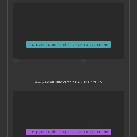
Інструкції майнкрафт: гайди та туторіали
Помилки Майнкрафт: не вдалося підключитися до
світу, збій текстур і помилка аналізу пакета
(Частина 2)
Автор
Admin Minecraft in UA
13.07.2026
Опубліковано
Інструкції майнкрафт: гайди та туторіали