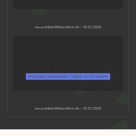
Помилки Майнкрафт: як виправити виліти 1.21.11,
Код 2 та лаги в Незері (Частина 1)
Автор
Admin Minecraft in UA
13.07.2026
Опубліковано
Інструкції майнкрафт: гайди та туторіали
Чому не працює TLauncher в Україні та чим його
замінити
Автор
Admin Minecraft in UA
13.07.2026
Опубліковано