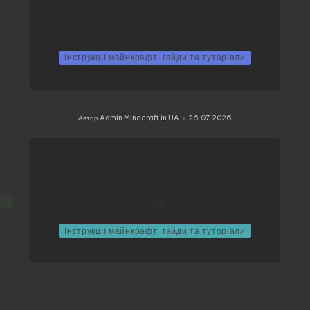
Інструкції майнкрафт: гайди та туторіали
Контакти та співпраця
Автор
Admin Minecraft in UA
26.07.2026
Опубліковано
Інструкції майнкрафт: гайди та туторіали
Помилки Майнкрафт: не вдалося підключитися до
світу, збій текстур і помилка аналізу пакета
(Частина 2)