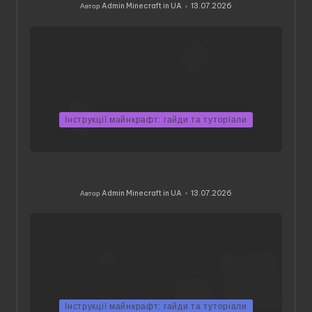
Автор
Admin Minecraft in UA
13.07.2026
Опубліковано
Інструкції майнкрафт: гайди та туторіали
Помилки Майнкрафт: як виправити виліти 1.21.11,
Код 2 та лаги в Незері (Частина 1)
Автор
Admin Minecraft in UA
13.07.2026
Опубліковано
Інструкції майнкрафт: гайди та туторіали