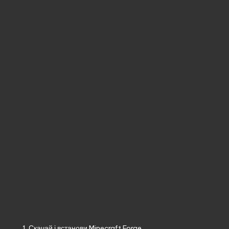
Як встановити Resource
Ghouls
Скачай і встанови
Minecraft Forge