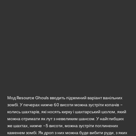
без
реєстрації.
Мод Resource Ghouls вводить підземний варіант ванільних
зомбі. У печерах нижче 60 висоти можна зустріти копачів –
колись шахтарів, які носять кирку і шахтарський шолом, який
можна отримати як лут з невеликим шансом. У найглибших
же шахтах, нижче -5 висоти, можна зустріти поглинених
каменем зомбі. Як дроп з них можна буде вибити руди, з яких