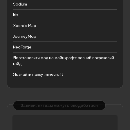
Sodium
Iris
Xаero’s Mаp
JourneyMap
NeoForge
Як встановити мод на майнкрафт: повний покроковий
гайд
Як знайти папку .minecraft
Записи, які вам можуть сподобатися