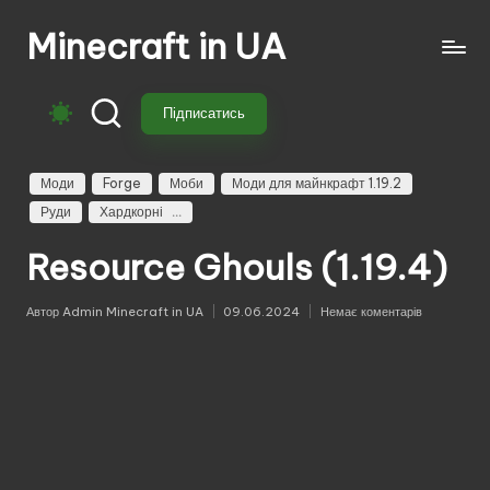
Minecraft in UA
Перейти
до
Безкоштовні
вмісту
свіжі
Підписатись
моди
на
Майнкрафт:
Моди
Forge
Моби
Моди для майнкрафт 1.19.2
моби,
Руди
Хардкорні
зброя,
Resource Ghouls (1.19.4)
техніка,
магія.
Завантажуй
Автор
Admin Minecraft in UA
09.06.2024
Немає коментарів
Опубліковано
моди
для
Minecraft
з
перекладом,
оновленнями
та